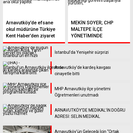
Arnavutköy’de efsane
MEKİN SOYER; CHP
okul müdürüne Türkiye
MALTEPE İLÇE
Kent Haber’den ziyaret
YÖNETİMİNDE
İstanbul’da Yenişehir sürprizi
Arnavutköy’de kardeş kavgası
cinayetle bitti
MHP Arnavutköy ilçe yönetimi
Öğretmenleri unutmadı
ARNAVUTKÖY’DE MEDİKAL’İN DOĞRU
ADRESİ: SELİN MEDİKAL
Adana
Arnavutköy’ün Geleceği İçin “Ortak