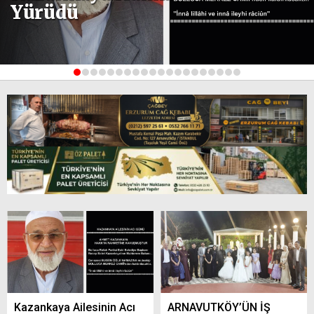
Yürüdü
1
2
3
4
5
6
7
8
9
10
11
12
13
14
15
16
17
18
19
20
Kazankaya Ailesinin Acı
ARNAVUTKÖY’ÜN İŞ