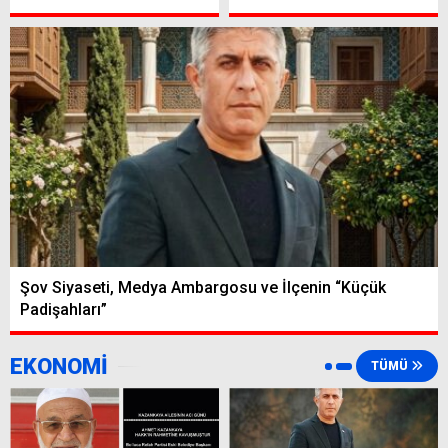
Şov Siyaseti, Medya Ambargosu ve İlçenin “Küçük
Padişahları”
EKONOMİ
TÜMÜ