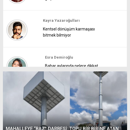
Kayra Yazaroğulları
Kentsel dönüşüm karmaşası
bitmek bilmiyor
Esra Demiroğlu
Bahar aylarında nelere dikkat
etmeliyiz?
İbrahim Sevinç
Süper Lig'de kritik haftalara
girilirken...
MAHALLEYE “BAZ” DARBESİ: TOPU BİR BİRİNE ATAN