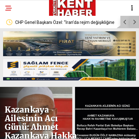
l
CHP Genel Başkanı Özel: “İran’da rejim değişikliğine
Ticaret Ba
İran halkı karar vermelidir”
işletmeye 
Kazankaya
Ailesinin Acı
Günü: Ahmet
Kazankaya Hakka