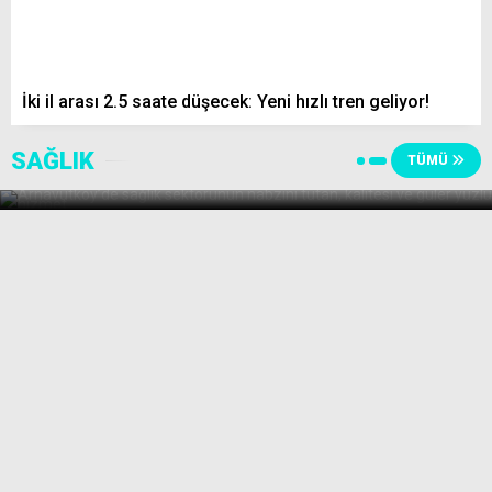
İki il arası 2.5 saate düşecek: Yeni hızlı tren geliyor!
ARNAVUTKÖY’DE MEDİKAL’İN
SAĞLIK
DOĞRU ADRESİ: SELİN MEDİKAL
TÜMÜ