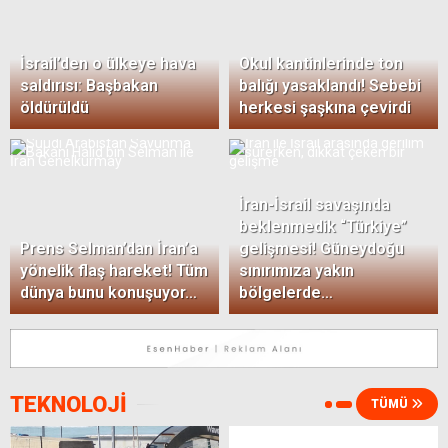
Oscar Ödülleri Sahiplerini Buldu: İşte En İyi
Film
İsrail’den o ülkeye hava
Okul kantinlerinde ton
saldırısı: Başbakan
balığı yasaklandı! Sebebi
öldürüldü
herkesi şaşkına çevirdi
Teknoloji Devi Apple, Yeni iPhone Modelini
Tanıttı
İran-İsrail savaşında
beklenmedik “Türkiye”
Prens Selman’dan İran’a
gelişmesi! Güneydoğu
yönelik flaş hareket! Tüm
sınırımıza yakın
dünya bunu konuşuyor…
bölgelerde…
Korkunç kaza kameralara yansıdı
TEKNOLOJİ
TÜMÜ