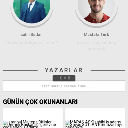
salih Sutlan
Mustafa Türk
“Rüşvetin belgesi mi olur?”
Bu yaz festival dolu
geçecek
YAZARLAR
TÜMÜ
GÜNÜN ÇOK OKUNANLARI