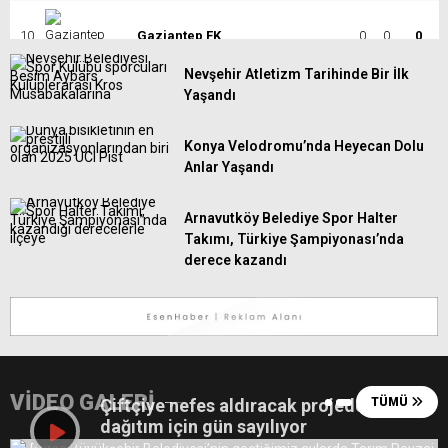
10
Gaziantep FK
0
0
0
Nevşehir Atletizm Tarihinde Bir İlk
11
Gençlerbirliği
0
0
0
Yaşandı
12
Göztepe
0
0
0
Konya Velodromu’nda Heyecan Dolu
13
Başakşehir
0
0
0
Anlar Yaşandı
14
Kasımpaşa
0
0
0
Arnavutköy Belediye Spor Halter
15
Kocaelispor
0
0
0
Takımı, Türkiye Şampiyonası’nda
derece kazandı
16
Konyaspor
0
0
0
17
Samsunspor
0
0
0
18
Trabzonspor
0
0
0
VİDEO GALERİ
Çiftçiye nefes aldıracak projede
TÜMÜ
dağıtım için gün sayılıyor