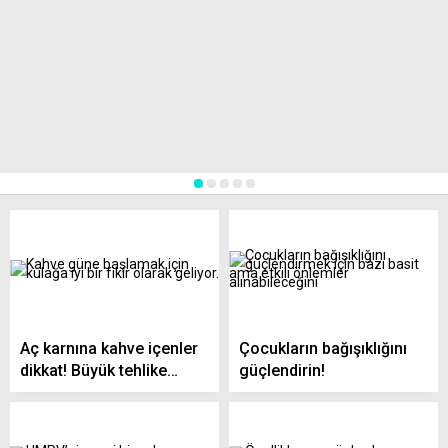
1
2
3
4
5
Aç karnına kahve içenler
Çocukların bağışıklığını
dikkat! Büyük tehlike…
güçlendirin!