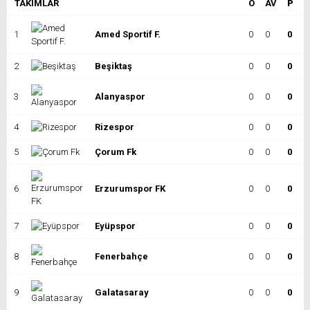
TAKIMLAR
O
AV
P
1
Amed Sportif F.
0
0
0
2
Beşiktaş
0
0
0
3
Alanyaspor
0
0
0
4
Rizespor
0
0
0
5
Çorum Fk
0
0
0
6
Erzurumspor FK
0
0
0
7
Eyüpspor
0
0
0
8
Fenerbahçe
0
0
0
9
Galatasaray
0
0
0