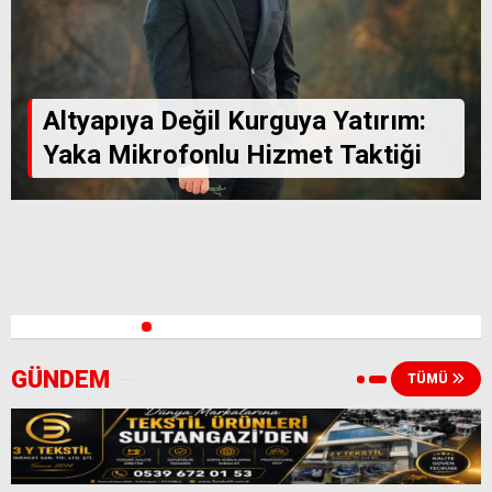
Altyapıya Değil Kurguya Yatırım:
Yaka Mikrofonlu Hizmet Taktiği
1
2
3
4
5
6
7
8
9
10
11
12
13
14
15
GÜNDEM
TÜMÜ