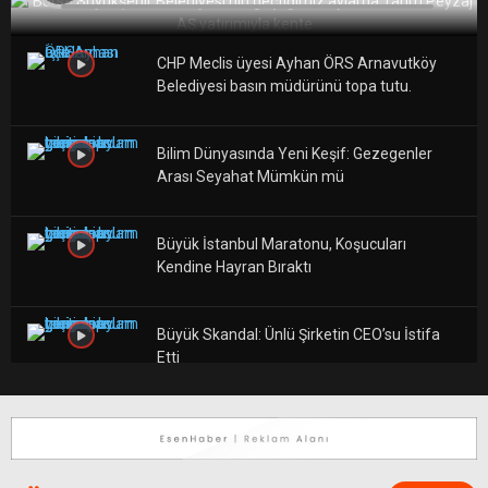
CHP Meclis üyesi Ayhan ÖRS Arnavutköy
Belediyesi basın müdürünü topa tutu.
Bilim Dünyasında Yeni Keşif: Gezegenler
Arası Seyahat Mümkün mü
Büyük İstanbul Maratonu, Koşucuları
Kendine Hayran Bıraktı
Büyük Skandal: Ünlü Şirketin CEO’su İstifa
Etti
Moda Haftası Göz Kamaştırdı: Son
Trendler Neler?