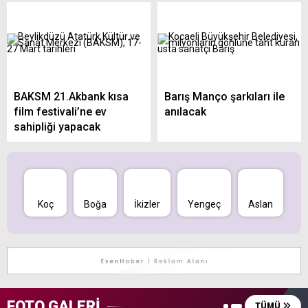
BAKSM 21.Akbank kısa
Barış Manço şarkıları ile
film festivali’ne ev
anılacak
sahipliği yapacak
Koç
Boğa
İkizler
Yengeç
Aslan
B
FOTO GALERİ
TÜMÜ