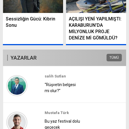
Sessizliğin Gücü: Kibrin
AÇILIŞI YENİ YAPILMIŞTI:
Sonu
KARABURUN’DA
MİLYONLUK PROJE
DENİZE Mİ GÖMÜLDÜ?
YAZARLAR
TÜMÜ
salih Sutlan
“Rüşvetin belgesi
mi olur?”
Mustafa Türk
Bu yaz festival dolu
geçecek