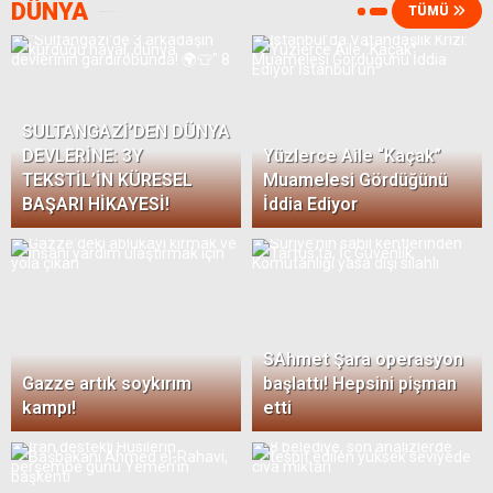
DÜNYA
TÜMÜ
Ünlü Sanatçı, Yeni Albümüyle Müzik
Dünyasına Bomba Gibi Döndü
SULTANGAZİ’DEN DÜNYA
DEVLERİNE: 3Y
Yüzlerce Aile “Kaçak”
TEKSTİL’İN KÜRESEL
Muamelesi Gördüğünü
BAŞARI HİKAYESİ!
İddia Ediyor
Dünya Şampiyonasında Büyük Heyecan:
Final Maçı Özetleri
SAhmet Şara operasyon
Popüler Oyunun Yeni Sezonu Heyecan
Gazze artık soykırım
başlattı! Hepsini pişman
Yarattı
kampı!
etti