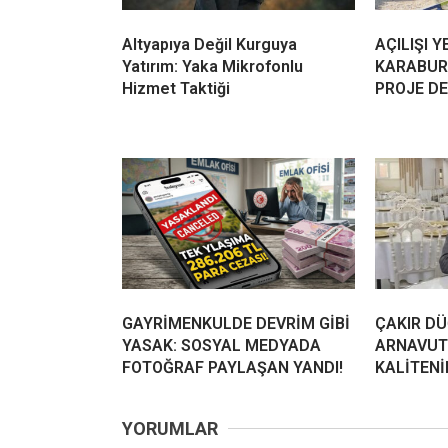
Altyapıya Değil Kurguya
AÇILIŞI Y
Yatırım: Yaka Mikrofonlu
KARABUR
Hizmet Taktiği
PROJE D
GAYRİMENKULDE DEVRİM GİBİ
ÇAKIR D
YASAK: SOSYAL MEDYADA
ARNAVUTK
FOTOĞRAF PAYLAŞAN YANDI!
KALİTENİ
YORUMLAR