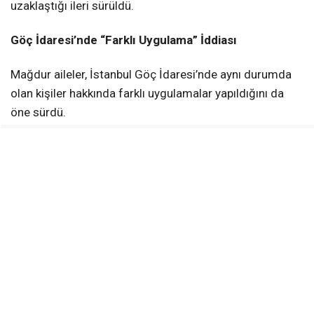
uzaklaştığı ileri sürüldü.
Göç İdaresi’nde “Farklı Uygulama” İddiası
Mağdur aileler, İstanbul Göç İdaresi’nde aynı durumda
olan kişiler hakkında farklı uygulamalar yapıldığını da
öne sürdü.
İddialara göre bazı kişiler dava açabilmeleri için serbest
bırakılırken, bazıları ise halen geri gönderme
merkezlerinde tutuluyor.
Örnek olarak adı paylaşılan İran uyruklu Sakineh
Mehmandoust’un kalp rahatsızlığı bulunduğu ve
çocuğunun Türkiye’de üniversite öğrencisi olduğu
belirtilirken; kendi imkânlarıyla çıkış yapmayı kabul
etmesine rağmen ne sınır dışı edildiği ne de serbest
bırakıldığı ifade edildi.