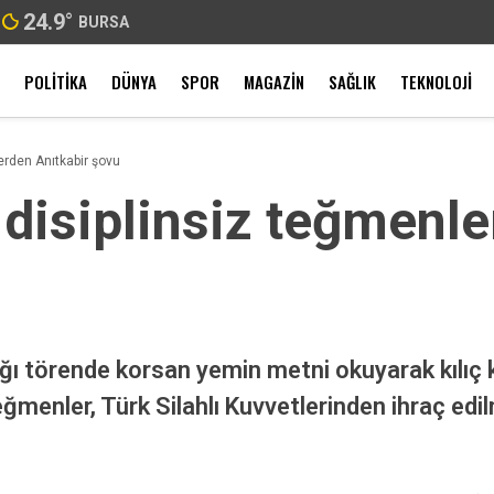
24.9
°
BURSA
POLITIKA
DÜNYA
SPOR
MAGAZIN
SAĞLIK
TEKNOLOJI
erden Anıtkabir şovu
 disiplinsiz teğmenle
ğı törende korsan yemin metni okuyarak kılıç k
ğmenler, Türk Silahlı Kuvvetlerinden ihraç edil