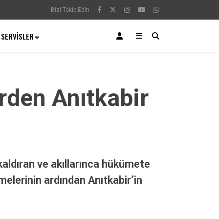
Bizi Takip Edin
SERVISLER
rden Anıtkabir
aldıran ve akıllarınca hükümete
melerinin ardından Anıtkabir’in