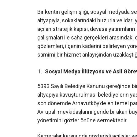
Bir kentin gelişmişliği, sosyal medyada se
altyapıyla, sokaklarındaki huzurla ve idari
açılan stratejik kapısı, devasa yatırımlar
çalışmaları ile saha gerçekleri arasındaki 
gözlemleri, ilçenin kaderini belirleyen y
samimi bir hizmet anlayışından uzaklaştığ
Sosyal Medya İllüzyonu ve Asli Göre
5393 Sayılı Belediye Kanunu gereğince bir
altyapıya kavuşturulması belediyelerin yasa
son dönemde Arnavutköy’de en temel park 
Avrupalı mevkidaşlarını geride bırakan büyü
yönetimini gözler önüne sermektedir.
Kameralar karşısında gösterişli açılışlar v