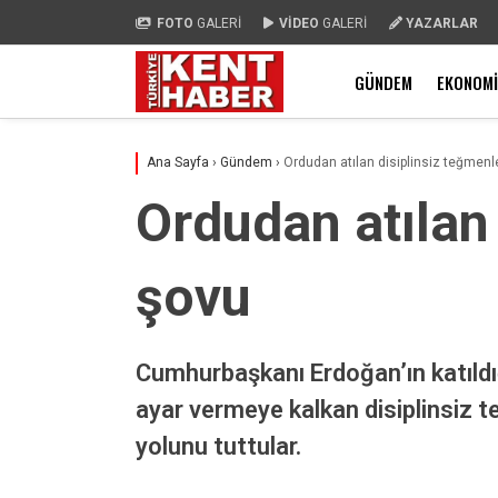
FOTO
GALERİ
VİDEO
GALERİ
YAZARLAR
GÜNDEM
EKONOMI
Ana Sayfa
›
Gündem
›
Ordudan atılan disiplinsiz teğmenl
Ordudan atılan
şovu
Cumhurbaşkanı Erdoğan’ın katıldı
ayar vermeye kalkan disiplinsiz te
yolunu tuttular.