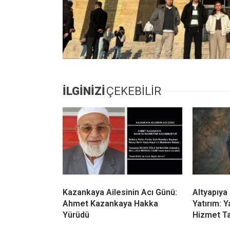
İLGİNİZİ
ÇEKEBİLİR
Kazankaya Ailesinin Acı Günü:
Altyapıya
Ahmet Kazankaya Hakka
Yatırım: 
Yürüdü
Hizmet Ta