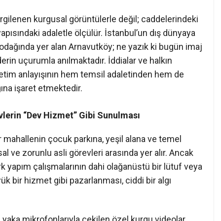
rgilenen kurgusal görüntülerle değil; caddelerindeki
 yapısındaki adaletle ölçülür. İstanbul’un dış dünyaya
ın odağında yer alan Arnavutköy; ne yazık ki bugün imaj
derin uçurumla anılmaktadır. İddialar ve halkın
önetim anlayışının hem temsil adaletinden hem de
ına işaret etmektedir.
vlerin “Dev Hizmet” Gibi Sunulması
 mahallenin çocuk parkına, yeşil alana ve temel
l ve zorunlu asli görevleri arasında yer alır. Ancak
yapım çalışmalarının dahi olağanüstü bir lütuf veya
k bir hizmet gibi pazarlanması, ciddi bir algı
e yaka mikrofonlarıyla çekilen özel kurgu videolar