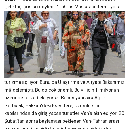
Çeliktaş, şunları söyledi: “Tahran-Van arası demir yolu
turizme açılıyor. Bunu da Ulaştırma ve Altyapı Bakanımız
müjdelemişti. Bu da çok önemli. Bu yıl için 1 milyonun
üzerinde turist bekliyoruz. Bunun yanı sıra Ağrı-
Gürbulak, Hakkari’deki Esendere, Üzümlü sınır
kapılarından da giriş yapan turistler Van’a akın ediyor. 20
Şubat’tan sonra başlaması beklenen Van-Tahran arası
tren seferleriyle birlikte turist sayısında ciddi artış