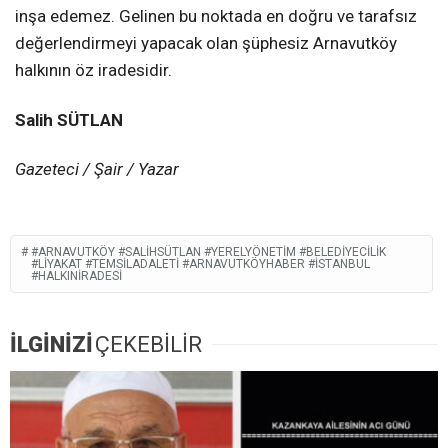
inşa edemez. Gelinen bu noktada en doğru ve tarafsız
değerlendirmeyi yapacak olan şüphesiz Arnavutköy
halkının öz iradesidir.
Salih SÜTLAN
Gazeteci / Şair / Yazar
#ARNAVUTKÖY #SALIHSÜTLAN #YERELYÖNETIM #BELEDIYECILIK
#LIYAKAT #TEMSILADALETI #ARNAVUTKÖYHABER #İSTANBUL
#HALKINİRADESI
İLGİNİZİ
ÇEKEBİLİR