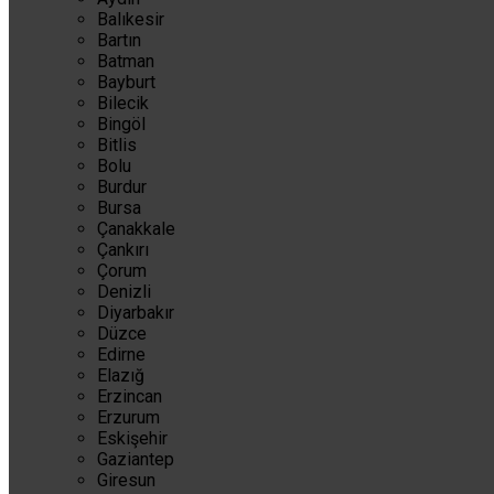
Balıkesir
Bartın
Batman
Bayburt
Bilecik
Bingöl
Bitlis
Bolu
Burdur
Bursa
Çanakkale
Çankırı
Çorum
Denizli
Diyarbakır
Düzce
Edirne
Elazığ
Erzincan
Erzurum
Eskişehir
Gaziantep
Giresun