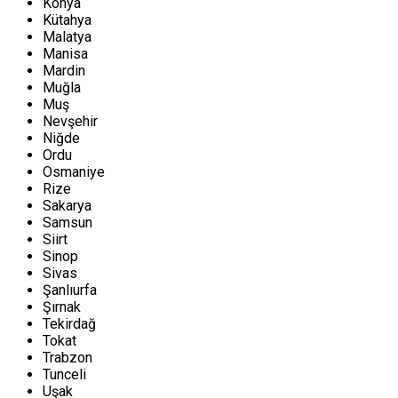
Konya
Kütahya
Malatya
Manisa
Mardin
Muğla
Muş
Nevşehir
Niğde
Ordu
Osmaniye
Rize
Sakarya
Samsun
Siirt
Sinop
Sivas
Şanlıurfa
Şırnak
Tekirdağ
Tokat
Trabzon
Tunceli
Uşak