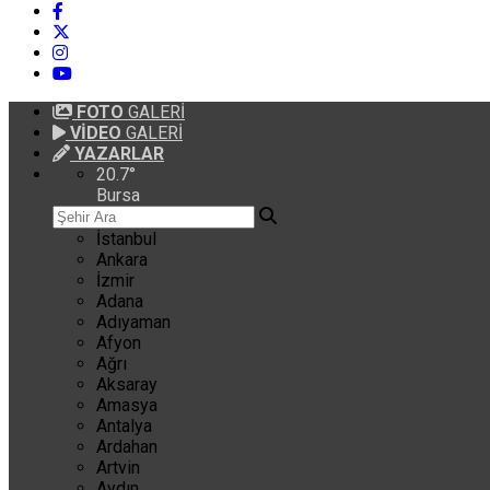
FOTO
GALERİ
VİDEO
GALERİ
YAZARLAR
20.7
°
Bursa
İstanbul
Ankara
İzmir
Adana
Adıyaman
Afyon
Ağrı
Aksaray
Amasya
Antalya
Ardahan
Artvin
Aydın