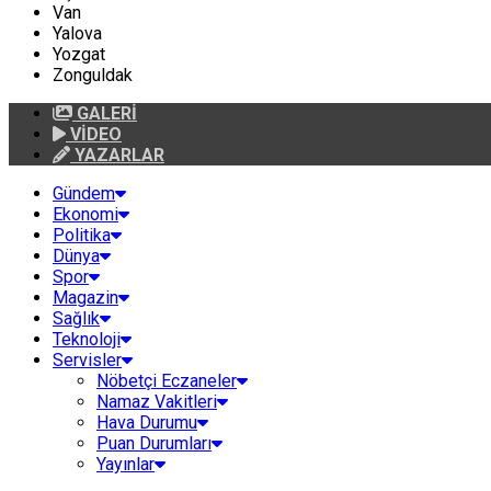
Van
Yalova
Yozgat
Zonguldak
GALERİ
VİDEO
YAZARLAR
Gündem
Ekonomi
Politika
Dünya
Spor
Magazin
Sağlık
Teknoloji
Servisler
Nöbetçi Eczaneler
Namaz Vakitleri
Hava Durumu
Puan Durumları
Yayınlar