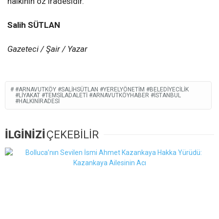
halkının öz iradesidir.
Salih SÜTLAN
Gazeteci / Şair / Yazar
#ARNAVUTKÖY #SALIHSÜTLAN #YERELYÖNETIM #BELEDIYECILIK
#LIYAKAT #TEMSILADALETI #ARNAVUTKÖYHABER #İSTANBUL
#HALKINİRADESI
İLGİNİZİ
ÇEKEBİLİR