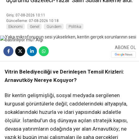
uçurumu Gazeteci-Yazar Salih Sütlan kaleme aldı.
Giriş: 07-08-2026 10:11
Güncelleme: 07-08-2026 10:18
Ekonomi
Genel
Gündem
Politika
ABONE OL
Vitrin Belediyeciliği ve Derinleşen Temsil Krizleri:
Arnavutköy Nereye Koşuyor?
Bir kentin gelişmişliği, sosyal medyada sergilenen
kurgusal görüntülerle değil; caddelerindeki altyapıyla,
sokaklarındaki huzurla ve idari yapısındaki adaletle
ölçülür. İstanbul’un dış dünyaya açılan stratejik kapısı,
devasa yatırımların odağında yer alan Arnavutköy; ne
yazık ki bugün imaj çalışmaları ile saha gerçekleri