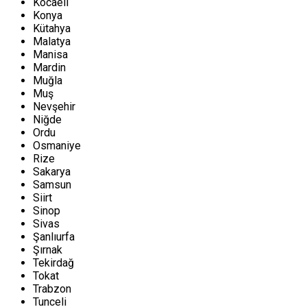
Kocaeli
Konya
Kütahya
Malatya
Manisa
Mardin
Muğla
Muş
Nevşehir
Niğde
Ordu
Osmaniye
Rize
Sakarya
Samsun
Siirt
Sinop
Sivas
Şanlıurfa
Şırnak
Tekirdağ
Tokat
Trabzon
Tunceli