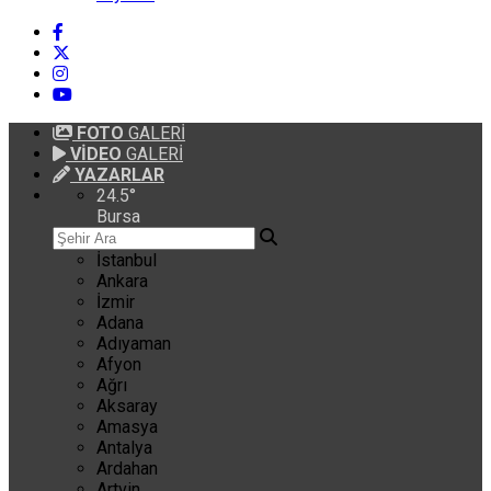
FOTO
GALERİ
VİDEO
GALERİ
YAZARLAR
24.5
°
Bursa
İstanbul
Ankara
İzmir
Adana
Adıyaman
Afyon
Ağrı
Aksaray
Amasya
Antalya
Ardahan
Artvin