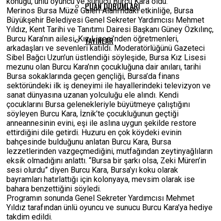
konuğu, ünlü oyuncu ve sunucu Burcu Kara oldu.
PUAN DURUMLARI
Merinos Bursa Müze Galeri Alanı’ndaki etkinliğe, Bursa
Büyükşehir Belediyesi Genel Sekreter Yardımcısı Mehmet
Yıldız, Kent Tarihi ve Tanıtımı Dairesi Başkanı Güney Özkılınç,
Burcu Kara’nın ailesi, Kız Lisesi’nden öğretmenleri,
YAYINLAR
arkadaşları ve sevenleri katıldı. Moderatörlüğünü Gazeteci
Sibel Bağcı Uzun’un üstlendiği söyleşide, Bursa Kız Lisesi
mezunu olan Burcu Kara’nın çocukluğuna dair anıları, tarihi
Bursa sokaklarında geçen gençliği, Bursa’da finans
sektöründeki ilk iş deneyimi ile hayallerindeki televizyon ve
sanat dünyasına uzanan yolculuğu ele alındı. Kendi
çocuklarını Bursa gelenekleriyle büyütmeye çalıştığını
söyleyen Burcu Kara, İznik’te çocukluğunun geçtiği
anneannesinin evini, eşi ile aslına uygun şekilde restore
ettirdiğini dile getirdi. Huzuru en çok köydeki evinin
bahçesinde bulduğunu anlatan Burcu Kara, Bursa
lezzetlerinden vazgeçmediğini, mutfağından zeytinyağlıların
eksik olmadığını anlattı. “Bursa bir şarkı olsa, Zeki Müren’in
sesi olurdu” diyen Burcu Kara, Bursa’yı koku olarak
bayramları hatırlattığı için kolonyaya, mevsim olarak ise
bahara benzettiğini söyledi.
Programın sonunda Genel Sekreter Yardımcısı Mehmet
Yıldız tarafından ünlü oyuncu ve sunucu Burcu Kara’ya hediye
takdim edildi.