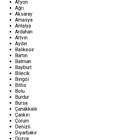
Afyon
Ağrı
Aksaray
Amasya
Antalya
Ardahan
Artvin
Aydın
Balıkesir
Bartın
Batman
Bayburt
Bilecik
Bingöl
Bitlis
Bolu
Burdur
Bursa
Çanakkale
Çankırı
Çorum
Denizli
Diyarbakır
Düzce