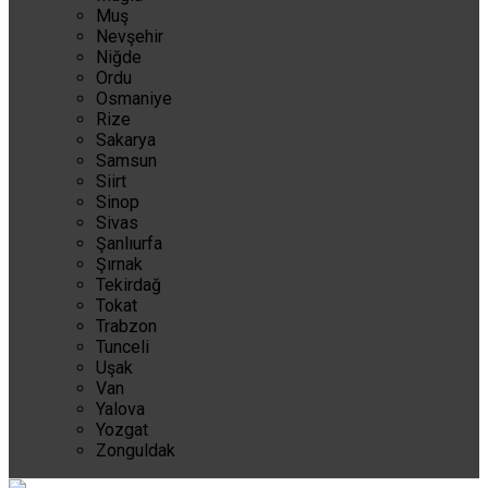
Muş
Nevşehir
Niğde
Ordu
Osmaniye
Rize
Sakarya
Samsun
Siirt
Sinop
Sivas
Şanlıurfa
Şırnak
Tekirdağ
Tokat
Trabzon
Tunceli
Uşak
Van
Yalova
Yozgat
Zonguldak