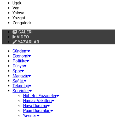
Uşak
Van
Yalova
Yozgat
Zonguldak
GALERİ
VİDEO
YAZARLAR
Gündem
Ekonomi
Politika
Dünya
Spor
Magazin
Sağlık
Teknoloji
Servisler
Nöbetçi Eczaneler
Namaz Vakitleri
Hava Durumu
Puan Durumları
Yayınlar