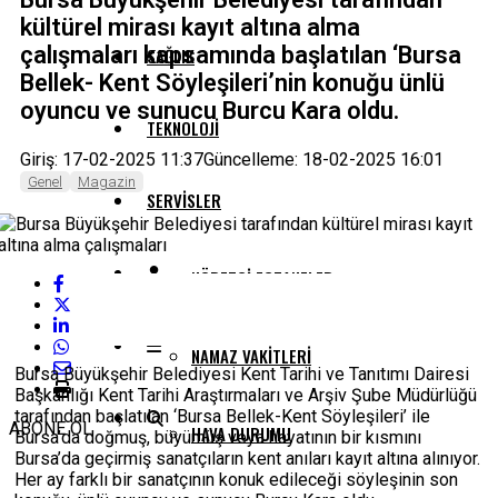
kültürel mirası kayıt altına alma
çalışmaları kapsamında başlatılan ‘Bursa
SAĞLIK
Bellek- Kent Söyleşileri’nin konuğu ünlü
oyuncu ve sunucu Burcu Kara oldu.
TEKNOLOJI
Giriş: 17-02-2025 11:37
Güncelleme: 18-02-2025 16:01
Genel
Magazin
SERVISLER
NÖBETÇI ECZANELER
NAMAZ VAKITLERI
Bursa Büyükşehir Belediyesi Kent Tarihi ve Tanıtımı Dairesi
Başkanlığı Kent Tarihi Araştırmaları ve Arşiv Şube Müdürlüğü
tarafından başlatılan ‘Bursa Bellek-Kent Söyleşileri’ ile
ABONE OL
HAVA DURUMU
Bursa’da doğmuş, büyümüş veya hayatının bir kısmını
Bursa’da geçirmiş sanatçıların kent anıları kayıt altına alınıyor.
Her ay farklı bir sanatçının konuk edileceği söyleşinin son