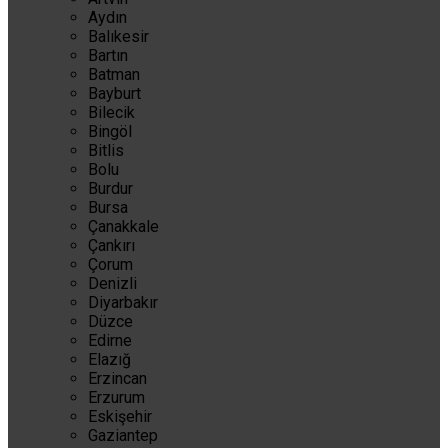
Aydın
Balıkesir
Bartın
Batman
Bayburt
Bilecik
Bingöl
Bitlis
Bolu
Burdur
Bursa
Çanakkale
Çankırı
Çorum
Denizli
Diyarbakır
Düzce
Edirne
Elazığ
Erzincan
Erzurum
Eskişehir
Gaziantep