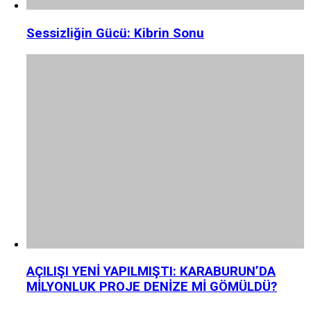
Sessizliğin Gücü: Kibrin Sonu
AÇILIŞI YENİ YAPILMIŞTI: KARABURUN’DA
MİLYONLUK PROJE DENİZE Mİ GÖMÜLDÜ?