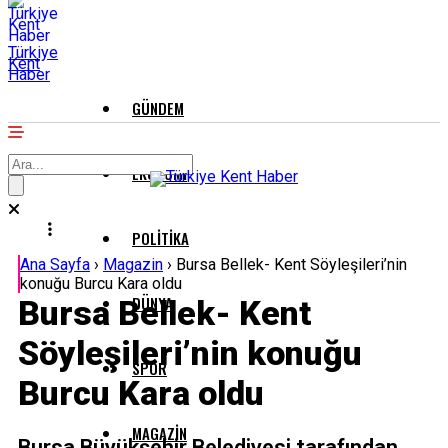
Türkiye
Kent
Haber
GÜNDEM
EKONOMI
POLITIKA
Ana Sayfa
›
Magazin
›
Bursa Bellek- Kent Söyleşileri’nin
konuğu Burcu Kara oldu
DÜNYA
Bursa Bellek- Kent
Söyleşileri’nin konuğu
SPOR
Burcu Kara oldu
MAGAZIN
Bursa Büyükşehir Belediyesi tarafından