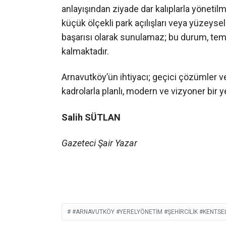
anlayışından ziyade dar kalıplarla yönetil
küçük ölçekli park açılışları veya yüzeysel
başarısı olarak sunulamaz; bu durum, tem
kalmaktadır.
Arnavutköy’ün ihtiyacı; geçici çözümler vey
kadrolarla planlı, modern ve vizyoner bir y
Salih SÜTLAN
Gazeteci Şair Yazar
#ARNAVUTKÖY #YERELYÖNETIM #ŞEHIRCILIK #KENT