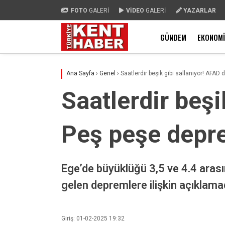
FOTO
GALERİ
VİDEO
GALERİ
YAZARLAR
GÜNDEM
EKONOMI
Ana Sayfa
›
Genel
›
Saatlerdir beşik gibi sallanıyor! AFAD
Saatlerdir beşi
Peş peşe depr
Ege’de büyüklüğü 3,5 ve 4.4 ara
gelen depremlere ilişkin açıklama
Giriş: 01-02-2025 19:32