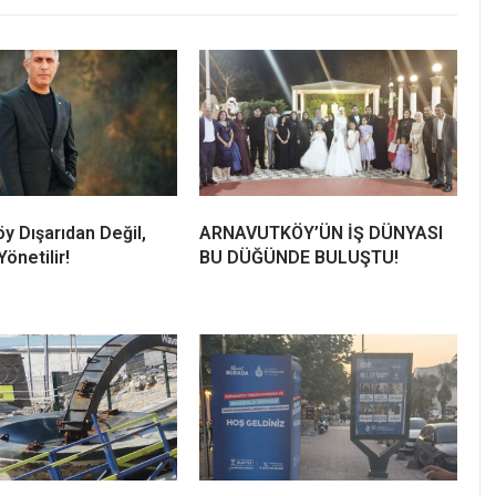
y Dışarıdan Değil,
ARNAVUTKÖY’ÜN İŞ DÜNYASI
önetilir!
BU DÜĞÜNDE BULUŞTU!