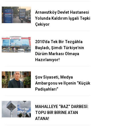
Arnavutköy Devlet Hastanesi
Yolunda Kaldırım İşgali Tepki
Çekiyor
2010’da Tek Bir Tezgâhla
Başladı, Şimdi Türkiye’nin
Dürüm Markası Olmaya
Hazırlanıyor!
Şov Siyaseti, Medya
Ambargosu ve İlçenin “Küçük
Padişahları”
MAHALLEYE “BAZ” DARBESİ:
TOPU BİR BİRİNE ATAN
ATANA!