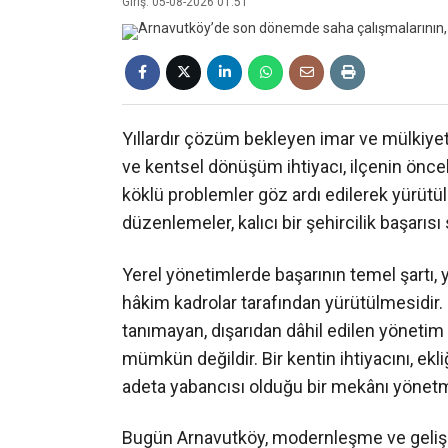
Giriş: 05-08-2026 01:51
Yıllardır çözüm bekleyen imar ve mülkiyet m
ve kentsel dönüşüm ihtiyacı, ilçenin önce
köklü problemler göz ardı edilerek yürütü
düzenlemeler, kalıcı bir şehircilik başarıs
Yerel yönetimlerde başarının temel şartı,
hâkim kadrolar tarafından yürütülmesidir. 
tanımayan, dışarıdan dâhil edilen yönetim a
mümkün değildir. Bir kentin ihtiyacını, ekli
adeta yabancısı olduğu bir mekânı yönetm
Bugün Arnavutköy, modernleşme ve gelişme