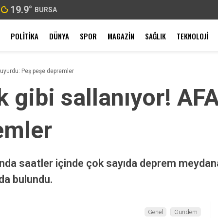
19.9
°
BURSA
POLITIKA
DÜNYA
SPOR
MAGAZIN
SAĞLIK
TEKNOLOJI
 duyurdu: Peş peşe depremler
k gibi sallanıyor! A
emler
sında saatler içinde çok sayıda deprem meyda
da bulundu.
Genel
Gündem