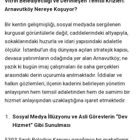
Vitrin Belediyeciliği ve Derinleşen Temsil Krizleri:
Arnavutköy Nereye Koşuyor?
Bir kentin gelişmişliği, sosyal medyada sergilenen
kurgusal görüntülerle değil; caddelerindeki altyapıyla,
sokaklarındaki huzurla ve idari yapısındaki adaletle
ölçülür. İstanbul’un dış dünyaya açılan stratejik kapısı,
devasa yatırımların odağında yer alan Arnavutköy; ne
yazık ki bugün imaj çalışmaları ile saha gerçekleri
arasındaki derin uçurumla anılmaktadır. İddialar ve
halkın gözlemleri, ilçenin kaderini belirleyen yönetim
anlayışının hem temsil adaletinden hem de samimi bir
hizmet anlayışından uzaklaştığına işaret etmektedir.
Sosyal Medya İllüzyonu ve Asli Görevlerin “Dev
Hizmet” Gibi Sunulması
5393 Sayılı Belediye Kanunu gereğince bir mahallenin