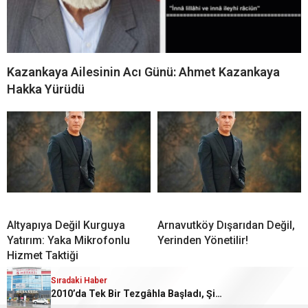
Kazankaya Ailesinin Acı Günü: Ahmet Kazankaya
Hakka Yürüdü
Altyapıya Değil Kurguya
Arnavutköy Dışarıdan Değil,
Yatırım: Yaka Mikrofonlu
Yerinden Yönetilir!
Hizmet Taktiği
Sıradaki Haber
2010’da Tek Bir Tezgâhla Başladı, Şimdi Türkiye’nin Dürüm Markası Olmaya Hazırlanıyor!