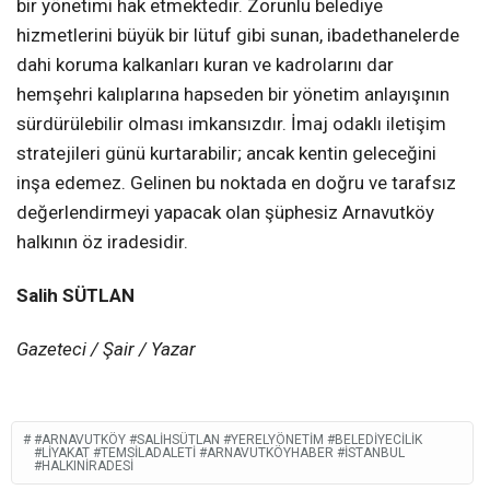
bir yönetimi hak etmektedir. Zorunlu belediye
hizmetlerini büyük bir lütuf gibi sunan, ibadethanelerde
dahi koruma kalkanları kuran ve kadrolarını dar
hemşehri kalıplarına hapseden bir yönetim anlayışının
sürdürülebilir olması imkansızdır. İmaj odaklı iletişim
stratejileri günü kurtarabilir; ancak kentin geleceğini
inşa edemez. Gelinen bu noktada en doğru ve tarafsız
değerlendirmeyi yapacak olan şüphesiz Arnavutköy
halkının öz iradesidir.
Salih SÜTLAN
Gazeteci / Şair / Yazar
#ARNAVUTKÖY #SALIHSÜTLAN #YERELYÖNETIM #BELEDIYECILIK
#LIYAKAT #TEMSILADALETI #ARNAVUTKÖYHABER #İSTANBUL
#HALKINİRADESI