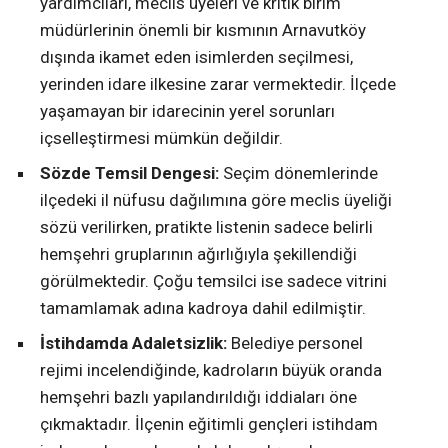
yardımcıları, meclis üyeleri ve kritik birim
müdürlerinin önemli bir kısmının Arnavutköy
dışında ikamet eden isimlerden seçilmesi,
yerinden idare ilkesine zarar vermektedir. İlçede
yaşamayan bir idarecinin yerel sorunları
içselleştirmesi mümkün değildir.
Sözde Temsil Dengesi:
Seçim dönemlerinde
ilçedeki il nüfusu dağılımına göre meclis üyeliği
sözü verilirken, pratikte listenin sadece belirli
hemşehri gruplarının ağırlığıyla şekillendiği
görülmektedir. Çoğu temsilci ise sadece vitrini
tamamlamak adına kadroya dahil edilmiştir.
İstihdamda Adaletsizlik:
Belediye personel
rejimi incelendiğinde, kadroların büyük oranda
hemşehri bazlı yapılandırıldığı iddiaları öne
çıkmaktadır. İlçenin eğitimli gençleri istihdam