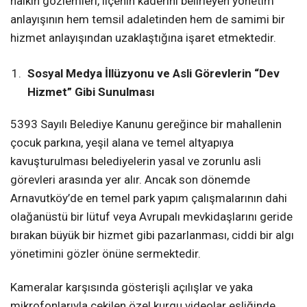
halkın gözlemleri, ilçenin kaderini belirleyen yönetim
anlayışının hem temsil adaletinden hem de samimi bir
hizmet anlayışından uzaklaştığına işaret etmektedir.
Sosyal Medya İllüzyonu ve Asli Görevlerin “Dev
Hizmet” Gibi Sunulması
5393 Sayılı Belediye Kanunu gereğince bir mahallenin
çocuk parkına, yeşil alana ve temel altyapıya
kavuşturulması belediyelerin yasal ve zorunlu asli
görevleri arasında yer alır. Ancak son dönemde
Arnavutköy’de en temel park yapım çalışmalarının dahi
olağanüstü bir lütuf veya Avrupalı mevkidaşlarını geride
bırakan büyük bir hizmet gibi pazarlanması, ciddi bir algı
yönetimini gözler önüne sermektedir.
Kameralar karşısında gösterişli açılışlar ve yaka
mikrofonlarıyla çekilen özel kurgu videolar eşliğinde