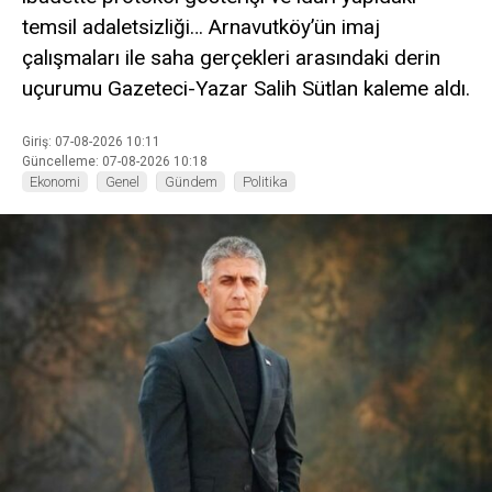
temsil adaletsizliği… Arnavutköy’ün imaj
çalışmaları ile saha gerçekleri arasındaki derin
uçurumu Gazeteci-Yazar Salih Sütlan kaleme aldı.
Giriş: 07-08-2026 10:11
Güncelleme: 07-08-2026 10:18
Ekonomi
Genel
Gündem
Politika