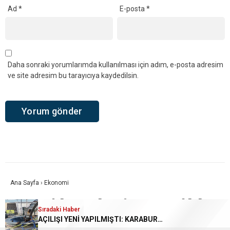
Ad
*
E-posta
*
Daha sonraki yorumlarımda kullanılması için adım, e-posta adresim
ve site adresim bu tarayıcıya kaydedilsin.
Ana Sayfa
›
Ekonomi
2010’da Tek Bir Tezgâhla
Sıradaki Haber
AÇILIŞI YENİ YAPILMIŞTI: KARABURUN’DA MİLYONLUK PROJE DENİZE Mİ GÖMÜLDÜ?
Başladı, Şimdi Türkiye’nin