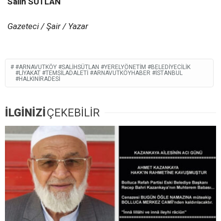
Salih SÜTLAN
Gazeteci / Şair / Yazar
#ARNAVUTKÖY #SALIHSÜTLAN #YERELYÖNETIM #BELEDIYECILIK
#LIYAKAT #TEMSILADALETI #ARNAVUTKÖYHABER #İSTANBUL
#HALKINİRADESI
İLGİNİZİ
ÇEKEBİLİR