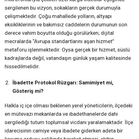
sergilenen bu vizyon, sokakların gerçek durumuyla
çelişmektedir. Çoğu mahallede yolların, altyapı
eksikliklerinin ve bakımsız caddelerin durumunun son
derece vahim boyutta olduğu görülürken; dijital
mecralarda “Avrupa standartlarını aşan hizmet”
metaforu işlenmektedir. Oysa gerçek bir hizmet, süslü
kadrajlarda değil, vatandaşın günlük yaşam kalitesinde
hissedilmelidir.
İbadette Protokol Rüzgarı: Samimiyet mi,
Gösteriş mi?
Halkla iç içe olması beklenen yerel yöneticilerin, ilçedeki
en mütevazı mekanlarda ve ibadethanelerde dahi
sergilediği tutum toplumsal vicdanı yaralamaktadır. İlçe
idarecisinin camiye veya ibadete giderken adeta bir
koruma ordusu eşliğinde hareket etmesi, ekibin