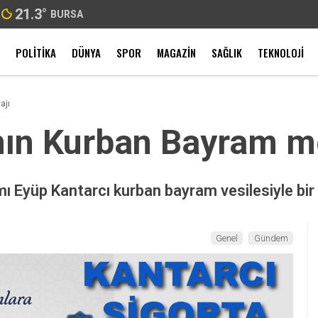
21.3
°
BURSA
POLITIKA
DÜNYA
SPOR
MAGAZIN
SAĞLIK
TEKNOLOJI
ajı
nın Kurban Bayram m
mı Eyüp Kantarcı kurban bayram vesilesiyle bir
Genel
Gündem