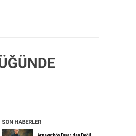
DÜĞÜNDE
SON HABERLER
Arnavutköy Dışarıdan Değil,