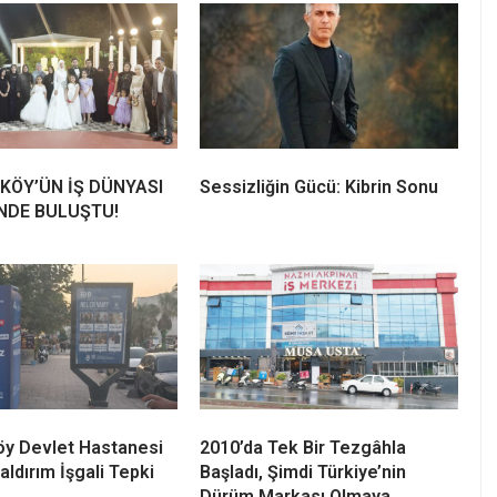
KÖY’ÜN İŞ DÜNYASI
Sessizliğin Gücü: Kibrin Sonu
NDE BULUŞTU!
öy Devlet Hastanesi
2010’da Tek Bir Tezgâhla
aldırım İşgali Tepki
Başladı, Şimdi Türkiye’nin
Dürüm Markası Olmaya