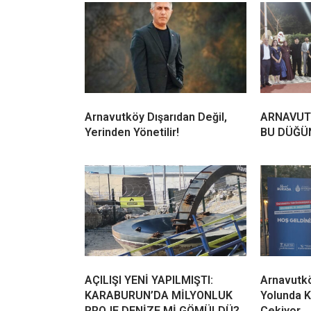
Arnavutköy Dışarıdan Değil,
ARNAVUT
Yerinden Yönetilir!
BU DÜĞÜ
AÇILIŞI YENİ YAPILMIŞTI:
Arnavutk
KARABURUN’DA MİLYONLUK
Yolunda K
PROJE DENİZE Mİ GÖMÜLDÜ?
Çekiyor