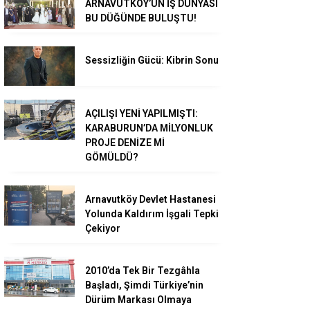
ARNAVUTKÖY’ÜN İŞ DÜNYASI
BU DÜĞÜNDE BULUŞTU!
Sessizliğin Gücü: Kibrin Sonu
AÇILIŞI YENİ YAPILMIŞTI:
KARABURUN’DA MİLYONLUK
PROJE DENİZE Mİ
GÖMÜLDÜ?
Arnavutköy Devlet Hastanesi
Yolunda Kaldırım İşgali Tepki
Çekiyor
2010’da Tek Bir Tezgâhla
Başladı, Şimdi Türkiye’nin
Dürüm Markası Olmaya