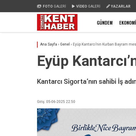
FOTO
GALERİ
VİDEO
GALERİ
YAZARLAR
GÜNDEM
EKONOMI
Ana Sayfa
›
Genel
›
Eyüp Kantarcı’nın Kurban Bayram mes
Eyüp Kantarcı’
Kantarcı Sigorta’nın sahibi İş adı
Giriş: 05-06-2025 22:50