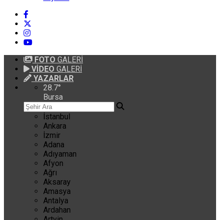
FOTO
GALERİ
VİDEO
GALERİ
YAZARLAR
28.7
°
Bursa
İstanbul
Ankara
İzmir
Adana
Adıyaman
Afyon
Ağrı
Aksaray
Amasya
Antalya
Ardahan
Artvin