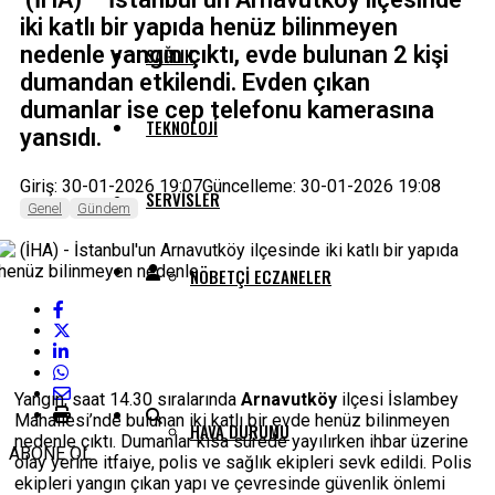
iki katlı bir yapıda henüz bilinmeyen
nedenle yangın çıktı, evde bulunan 2 kişi
SAĞLIK
dumandan etkilendi. Evden çıkan
dumanlar ise cep telefonu kamerasına
TEKNOLOJI
yansıdı.
Giriş: 30-01-2026 19:07
Güncelleme: 30-01-2026 19:08
SERVISLER
Genel
Gündem
NÖBETÇI ECZANELER
NAMAZ VAKITLERI
Yangın, saat 14.30 sıralarında
Arnavutköy
ilçesi İslambey
Mahallesi’nde bulunan iki katlı bir evde henüz bilinmeyen
HAVA DURUMU
nedenle çıktı. Dumanlar kısa sürede yayılırken ihbar üzerine
ABONE OL
olay yerine itfaiye, polis ve sağlık ekipleri sevk edildi. Polis
ekipleri yangın çıkan yapı ve çevresinde güvenlik önlemi