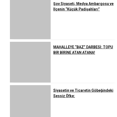
Şov Siyaseti, Medya Ambargosu ve
İlçenin “Küçük Padişahları”
MAHALLEYE “BAZ” DARBESİ: TOPU
BİR BİRİNE ATAN ATANA!
Siyasetin ve Ticaretin Göbeğindeki
Sessiz Öfke: