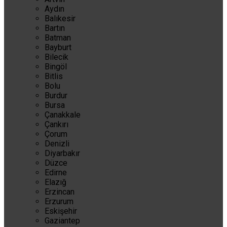
Aydın
Balıkesir
Bartın
Batman
Bayburt
Bilecik
Bingöl
Bitlis
Bolu
Burdur
Bursa
Çanakkale
Çankırı
Çorum
Denizli
Diyarbakır
Düzce
Edirne
Elazığ
Erzincan
Erzurum
Eskişehir
Gaziantep