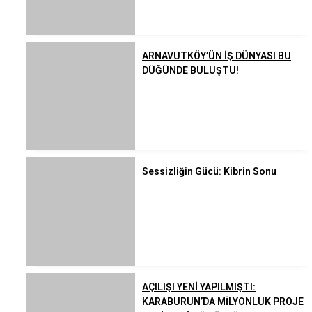
ARNAVUTKÖY’ÜN İŞ DÜNYASI BU
DÜĞÜNDE BULUŞTU!
Sessizliğin Gücü: Kibrin Sonu
AÇILIŞI YENİ YAPILMIŞTI:
KARABURUN’DA MİLYONLUK PROJE