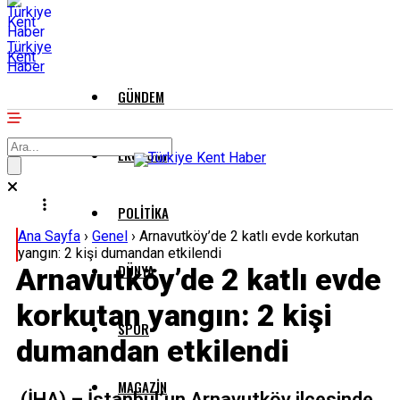
Türkiye
Kent
Haber
GÜNDEM
EKONOMI
POLITIKA
Ana Sayfa
›
Genel
›
Arnavutköy’de 2 katlı evde korkutan
yangın: 2 kişi dumandan etkilendi
DÜNYA
Arnavutköy’de 2 katlı evde
korkutan yangın: 2 kişi
SPOR
dumandan etkilendi
MAGAZIN
(İHA) – İstanbul’un Arnavutköy ilçesinde