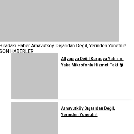
Sıradaki Haber
Arnavutköy Dışarıdan Değil, Yerinden Yönetilir!
SON HABERLER
Altyapıya Değil Kurguya Yatırım:
Yaka Mikrofonlu Hizmet Taktiği
Arnavutköy Dışarıdan Değil,
Yerinden Yönetilir!