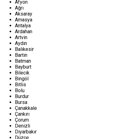
Afyon
Ağrı
Aksaray
Amasya
Antalya
Ardahan
Artvin
Aydın
Balıkesir
Bartın
Batman
Bayburt
Bilecik
Bingöl
Bitlis
Bolu
Burdur
Bursa
Çanakkale
Çankırı
Çorum
Denizli
Diyarbakır
Düzce