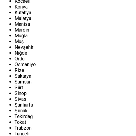
Kocaeli
Konya
Kütahya
Malatya
Manisa
Mardin
Muğla
Muş
Nevşehir
Niğde
Ordu
Osmaniye
Rize
Sakarya
Samsun
Siirt
Sinop
Sivas
Şanlıurfa
Şırnak
Tekirdağ
Tokat
Trabzon
Tunceli