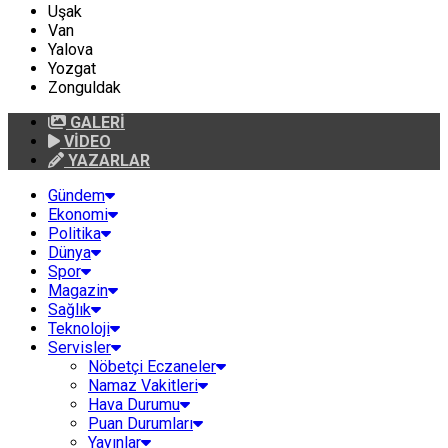
Uşak
Van
Yalova
Yozgat
Zonguldak
GALERİ
VİDEO
YAZARLAR
Gündem
Ekonomi
Politika
Dünya
Spor
Magazin
Sağlık
Teknoloji
Servisler
Nöbetçi Eczaneler
Namaz Vakitleri
Hava Durumu
Puan Durumları
Yayınlar