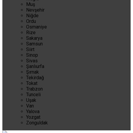
Muş
Nevşehir
Niğde
Ordu
Osmaniye
Rize
Sakarya
Samsun
Siirt
Sinop
Sivas
Şanlıurfa
Şırnak
Tekirdağ
Tokat
Trabzon
Tunceli
Uşak
Van
Yalova
Yozgat
Zonguldak