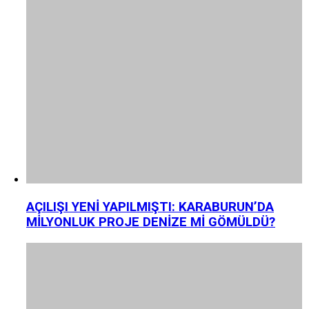
AÇILIŞI YENİ YAPILMIŞTI: KARABURUN’DA
MİLYONLUK PROJE DENİZE Mİ GÖMÜLDÜ?