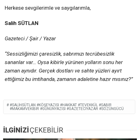
Herkese sevgilerimle ve saygılarımla,
Salih SÜTLAN
Gazeteci / Şair / Yazar
“Sessizliğimizi çaresizlik, sabrımızı tecrübesizlik
sananlar var… Oysa kibirle yürünen yolların sonu her
zaman aynıdır. Gerçek dostları ve sahte yüzleri ayırt
ettiğimiz bu imtihanda, zamanın adaletine hazır mısınız?”
#SALIHSÜTLAN #KÖŞEYAZISI #HAKIKAT #TEVEKKÜL #SABIR
#MAKAMVEKIBIR #GÜNÜNYAZISI #GAZETECIYAZAR #SÖZÜNGÜCÜ
İLGİNİZİ
ÇEKEBİLİR