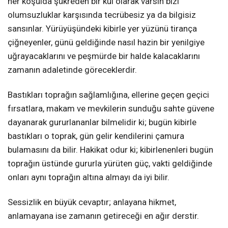
her koşulda şükreden bir kul olarak varsın bizi
olumsuzluklar karşısında tecrübesiz ya da bilgisiz
sansınlar. Yürüyüşündeki kibirle yer yüzünü tirança
çiğneyenler, günü geldiğinde nasıl hazin bir yenilgiye
uğrayacaklarını ve peşmürde bir halde kalacaklarını
zamanın adaletinde göreceklerdir.
Bastıkları toprağın sağlamlığına, ellerine geçen geçici
fırsatlara, makam ve mevkilerin sunduğu sahte güvene
dayanarak gururlananlar bilmelidir ki; bugün kibirle
bastıkları o toprak, gün gelir kendilerini çamura
bulamasını da bilir. Hakikat odur ki; kibirlenenleri bugün
toprağın üstünde gururla yürüten güç, vakti geldiğinde
onları aynı toprağın altına almayı da iyi bilir.
Sessizlik en büyük cevaptır; anlayana hikmet,
anlamayana ise zamanın getireceği en ağır derstir.