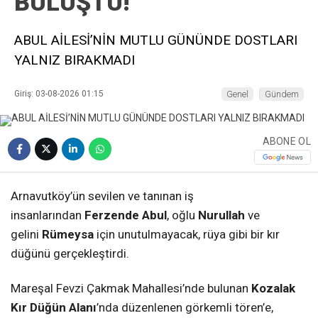
BULUŞTU!
ABUL AİLESİ’NİN MUTLU GÜNÜNDE DOSTLARI
YALNIZ BIRAKMADI
Giriş: 03-08-2026 01:15
Genel
Gündem
ABONE OL
Arnavutköy’ün sevilen ve tanınan iş
insanlarından
Ferzende Abul
, oğlu
Nurullah
ve
gelini
Rümeysa
için unutulmayacak, rüya gibi bir kır
düğünü gerçekleştirdi.
Mareşal Fevzi Çakmak Mahallesi’nde bulunan
Kozalak
Kır Düğün Alanı
’nda düzenlenen görkemli tören’e,