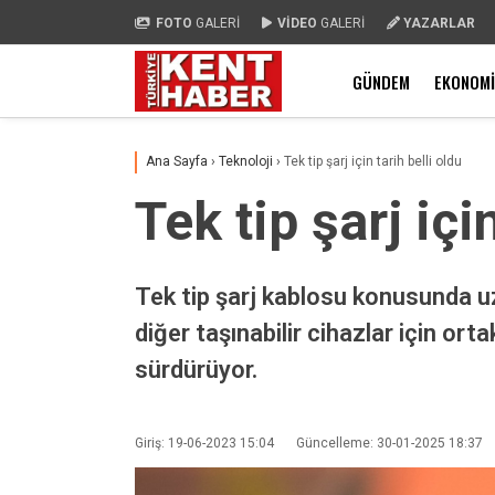
FOTO
GALERİ
VİDEO
GALERİ
YAZARLAR
GÜNDEM
EKONOMI
Ana Sayfa
›
Teknoloji
›
Tek tip şarj için tarih belli oldu
Tek tip şarj içi
Tek tip şarj kablosu konusunda uzu
diğer taşınabilir cihazlar için ort
sürdürüyor.
Giriş: 19-06-2023 15:04
Güncelleme: 30-01-2025 18:37