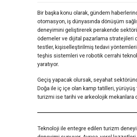
Bir başka konu olarak, gündem haberleri
otomasyon, iş dünyasında dönüşüm sağlıyor
deneyimini geliştirerek perakende sektörün
ödemeler ve dijital pazarlama stratejileri 
testler, kişiselleştirilmiş tedavi yöntemle
teşhis sistemleri ve robotik cerrahi tekno
yaratıyor.
Geçiş yapacak olursak, seyahat sektöründe i
Doğa ile iç içe olan kamp tatilleri, yürüyüş t
turizmi ise tarihi ve arkeolojik mekanlara ola
Teknoloji ile entegre edilen turizm deneyi
deneyimi sunuyor. Ayrıca, yerel lezzetleri 