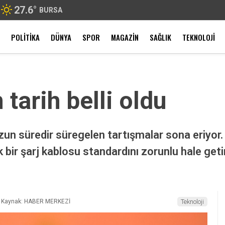
27.6
°
BURSA
POLITIKA
DÜNYA
SPOR
MAGAZIN
SAĞLIK
TEKNOLOJI
n tarih belli oldu
n süredir süregelen tartışmalar sona eriyor. A
ak bir şarj kablosu standardını zorunlu hale get
Kaynak: HABER MERKEZİ
Teknoloji