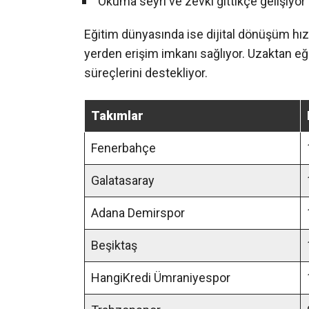
Okuma seyri ve zevki gittikçe gelişiyor
Eğitim dünyasında ise dijital dönüşüm hızla
yerden erişim imkanı sağlıyor. Uzaktan eğit
süreçlerini destekliyor.
Takımlar
Fenerbahçe
Galatasaray
Adana Demirspor
Beşiktaş
HangiKredi Ümraniyespor