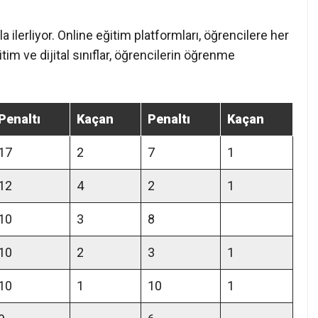
 ilerliyor. Online eğitim platformları, öğrencilere her
im ve dijital sınıflar, öğrencilerin öğrenme
Penaltı
Kaçan
Penaltı
Kaçan
17
2
7
1
12
4
2
1
10
3
8
10
2
3
1
10
1
10
1