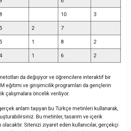
9
6
8
10
3
5
2
7
5
1
8
2
4
1
6
2
metotları da değişiyor ve öğrencilere interaktif bir
eğitimi ve girişimcilik programları da gençlerin
k çalışmalara öncelik veriliyor.
gerçek anlam taşıyan bu Türkçe metinleri kullanarak,
şturabilirsiniz. Bu metinler, tasarım ve içerik
lacaktır. Sitenizi ziyaret eden kullanıcılar, gerçekçi