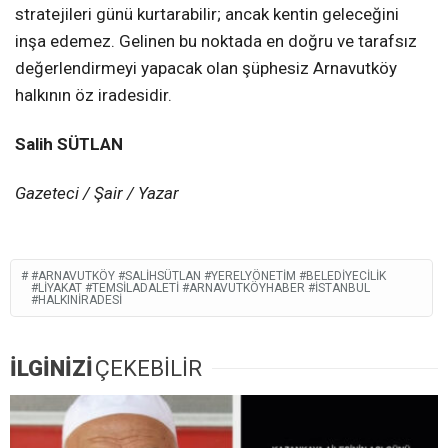
stratejileri günü kurtarabilir; ancak kentin geleceğini
inşa edemez. Gelinen bu noktada en doğru ve tarafsız
değerlendirmeyi yapacak olan şüphesiz Arnavutköy
halkının öz iradesidir.
Salih SÜTLAN
Gazeteci / Şair / Yazar
#ARNAVUTKÖY #SALIHSÜTLAN #YERELYÖNETIM #BELEDIYECILIK
#LIYAKAT #TEMSILADALETI #ARNAVUTKÖYHABER #İSTANBUL
#HALKINİRADESI
İLGİNİZİ
ÇEKEBİLİR