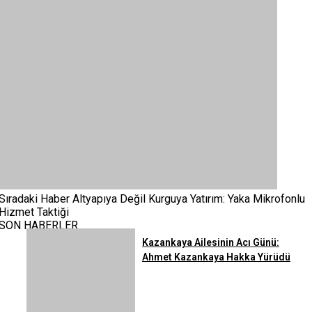
Sıradaki Haber
Altyapıya Değil Kurguya Yatırım: Yaka Mikrofonlu
Hizmet Taktiği
SON HABERLER
Kazankaya Ailesinin Acı Günü:
Ahmet Kazankaya Hakka Yürüdü