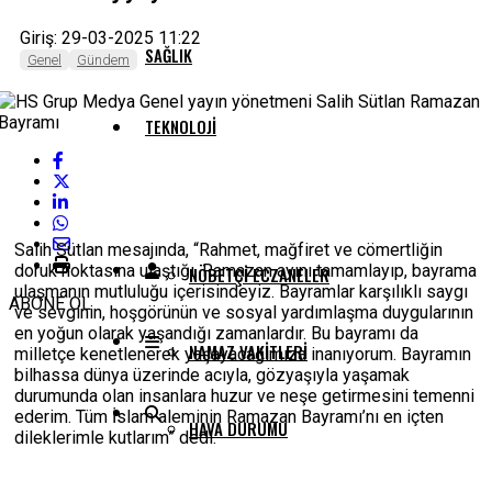
Giriş: 29-03-2025 11:22
SAĞLIK
Genel
Gündem
TEKNOLOJI
SERVISLER
Salih Sütlan mesajında, “Rahmet, mağfiret ve cömertliğin
doruk noktasına ulaştığı, Ramazan ayını tamamlayıp, bayrama
NÖBETÇI ECZANELER
ulaşmanın mutluluğu içerisindeyiz. Bayramlar karşılıklı saygı
ABONE OL
ve sevginin, hoşgörünün ve sosyal yardımlaşma duygularının
en yoğun olarak yaşandığı zamanlardır. Bu bayramı da
NAMAZ VAKITLERI
milletçe kenetlenerek yaşayacağımıza inanıyorum. Bayramın
bilhassa dünya üzerinde acıyla, gözyaşıyla yaşamak
durumunda olan insanlara huzur ve neşe getirmesini temenni
ederim. Tüm İslam aleminin Ramazan Bayramı’nı en içten
HAVA DURUMU
dileklerimle kutlarım” dedi.