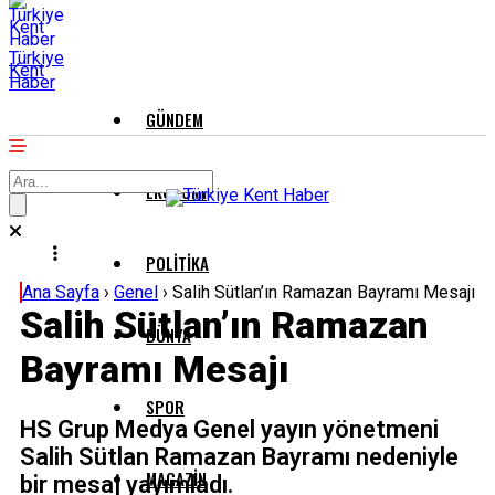
Türkiye
Kent
Haber
GÜNDEM
EKONOMI
POLITIKA
Ana Sayfa
›
Genel
›
Salih Sütlan’ın Ramazan Bayramı Mesajı
Salih Sütlan’ın Ramazan
DÜNYA
Bayramı Mesajı
SPOR
HS Grup Medya Genel yayın yönetmeni
Salih Sütlan Ramazan Bayramı nedeniyle
MAGAZIN
bir mesaj yayımladı.