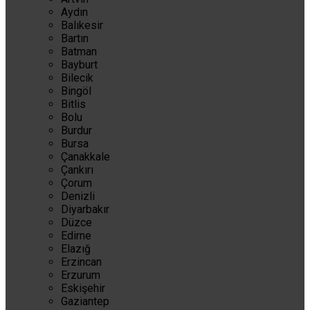
Aydın
Balıkesir
Bartın
Batman
Bayburt
Bilecik
Bingöl
Bitlis
Bolu
Burdur
Bursa
Çanakkale
Çankırı
Çorum
Denizli
Diyarbakır
Düzce
Edirne
Elazığ
Erzincan
Erzurum
Eskişehir
Gaziantep