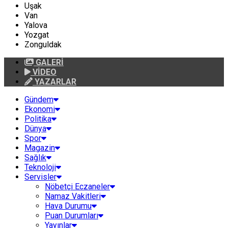
Uşak
Van
Yalova
Yozgat
Zonguldak
GALERİ
VİDEO
YAZARLAR
Gündem
Ekonomi
Politika
Dünya
Spor
Magazin
Sağlık
Teknoloji
Servisler
Nöbetçi Eczaneler
Namaz Vakitleri
Hava Durumu
Puan Durumları
Yayınlar