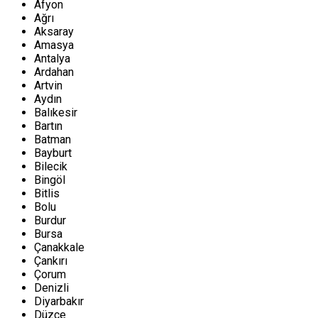
Afyon
Ağrı
Aksaray
Amasya
Antalya
Ardahan
Artvin
Aydın
Balıkesir
Bartın
Batman
Bayburt
Bilecik
Bingöl
Bitlis
Bolu
Burdur
Bursa
Çanakkale
Çankırı
Çorum
Denizli
Diyarbakır
Düzce