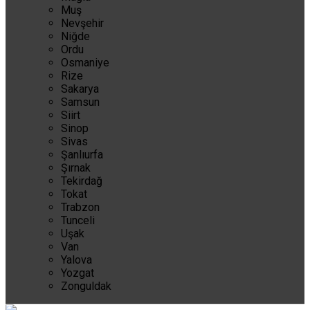
Muş
Nevşehir
Niğde
Ordu
Osmaniye
Rize
Sakarya
Samsun
Siirt
Sinop
Sivas
Şanlıurfa
Şırnak
Tekirdağ
Tokat
Trabzon
Tunceli
Uşak
Van
Yalova
Yozgat
Zonguldak