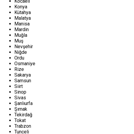
Kocaeli
Konya
Kütahya
Malatya
Manisa
Mardin
Muğla
Muş
Nevşehir
Niğde
Ordu
Osmaniye
Rize
Sakarya
Samsun
Siirt
Sinop
Sivas
Şanlıurfa
Şırnak
Tekirdağ
Tokat
Trabzon
Tunceli