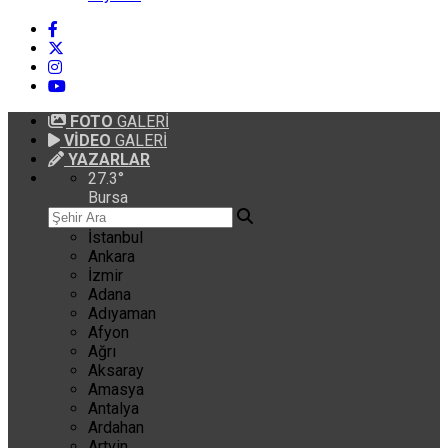
FOTO
GALERİ
VİDEO
GALERİ
YAZARLAR
27.3
°
Bursa
İstanbul
Ankara
İzmir
Adana
Adıyaman
Afyon
Ağrı
Aksaray
Amasya
Antalya
Ardahan
Artvin