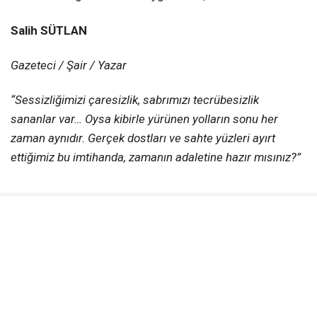
Salih SÜTLAN
Gazeteci / Şair / Yazar
“Sessizliğimizi çaresizlik, sabrımızı tecrübesizlik
sananlar var… Oysa kibirle yürünen yolların sonu her
zaman aynıdır. Gerçek dostları ve sahte yüzleri ayırt
ettiğimiz bu imtihanda, zamanın adaletine hazır mısınız?”
#SALIHSÜTLAN #KÖŞEYAZISI #HAKIKAT #TEVEKKÜL #SABIR
#MAKAMVEKIBIR #GÜNÜNYAZISI #GAZETECIYAZAR #SÖZÜNGÜCÜ
İLGİNİZİ
ÇEKEBİLİR