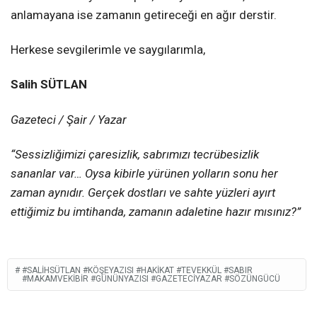
anlamayana ise zamanın getireceği en ağır derstir.
Herkese sevgilerimle ve saygılarımla,
Salih SÜTLAN
Gazeteci / Şair / Yazar
“Sessizliğimizi çaresizlik, sabrımızı tecrübesizlik
sananlar var… Oysa kibirle yürünen yolların sonu her
zaman aynıdır. Gerçek dostları ve sahte yüzleri ayırt
ettiğimiz bu imtihanda, zamanın adaletine hazır mısınız?”
#SALIHSÜTLAN #KÖŞEYAZISI #HAKIKAT #TEVEKKÜL #SABIR
#MAKAMVEKIBIR #GÜNÜNYAZISI #GAZETECIYAZAR #SÖZÜNGÜCÜ