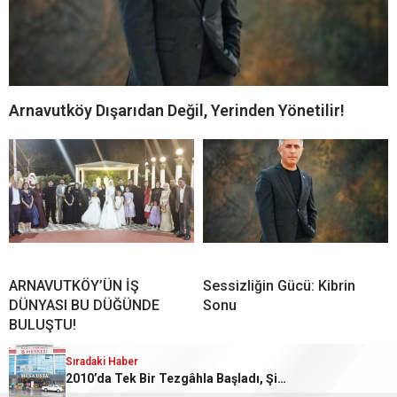
Arnavutköy Dışarıdan Değil, Yerinden Yönetilir!
ARNAVUTKÖY’ÜN İŞ
Sessizliğin Gücü: Kibrin
DÜNYASI BU DÜĞÜNDE
Sonu
BULUŞTU!
Sıradaki Haber
2010’da Tek Bir Tezgâhla Başladı, Şimdi Türkiye’nin Dürüm Markası Olmaya Hazırlanıyor!