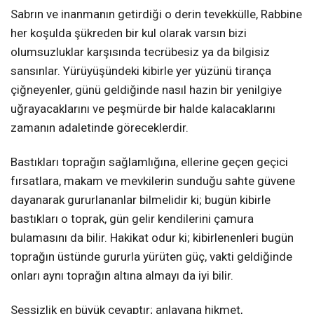
Sabrın ve inanmanın getirdiği o derin tevekkülle, Rabbine
her koşulda şükreden bir kul olarak varsın bizi
olumsuzluklar karşısında tecrübesiz ya da bilgisiz
sansınlar. Yürüyüşündeki kibirle yer yüzünü tirança
çiğneyenler, günü geldiğinde nasıl hazin bir yenilgiye
uğrayacaklarını ve peşmürde bir halde kalacaklarını
zamanın adaletinde göreceklerdir.
Bastıkları toprağın sağlamlığına, ellerine geçen geçici
fırsatlara, makam ve mevkilerin sunduğu sahte güvene
dayanarak gururlananlar bilmelidir ki; bugün kibirle
bastıkları o toprak, gün gelir kendilerini çamura
bulamasını da bilir. Hakikat odur ki; kibirlenenleri bugün
toprağın üstünde gururla yürüten güç, vakti geldiğinde
onları aynı toprağın altına almayı da iyi bilir.
Sessizlik en büyük cevaptır; anlayana hikmet,