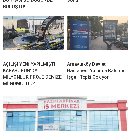
DÜNYASI BU DÜĞÜNDE
Sonu
BULUŞTU!
AÇILIŞI YENİ YAPILMIŞTI:
Arnavutköy Devlet
KARABURUN’DA
Hastanesi Yolunda Kaldırım
MİLYONLUK PROJE DENİZE
İşgali Tepki Çekiyor
Mİ GÖMÜLDÜ?