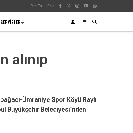
Bizi Takip Edin
SERVISLER
n alınıp
-Topağacı-Ümraniye Spor Köyü Raylı
ul Büyükşehir Belediyesi’nden