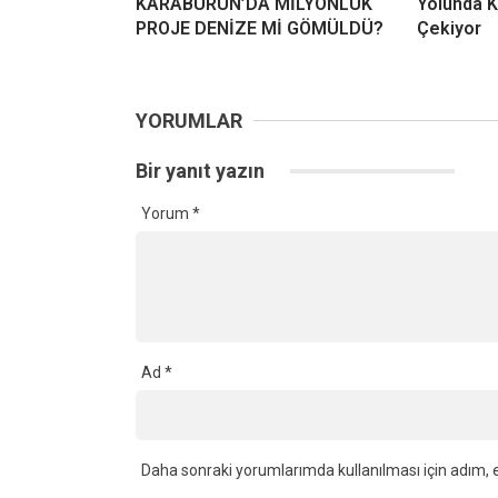
KARABURUN’DA MİLYONLUK
Yolunda K
PROJE DENİZE Mİ GÖMÜLDÜ?
Çekiyor
YORUMLAR
Bir yanıt yazın
Yorum
*
Ad
*
Daha sonraki yorumlarımda kullanılması için adım, e