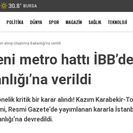
30.8
°
BURSA
POLITIKA
DÜNYA
SPOR
MAGAZIN
SAĞLIK
TEKNOLOJI
en alınıp Ulaştırma Bakanlığı’na verildi
eni metro hattı İBB’de
lığı’na verildi
önelik kritik bir karar alındı! Kazım Karabekir
mi, Resmi Gazete’de yayımlanan kararla İstanb
nlığı’na devredildi.