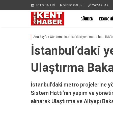
FOTO
GALERİ
VİDEO
GALERİ
YAZARLAR
GÜNDEM
EKONOMI
Ana Sayfa
›
Gündem
›
İstanbul’daki yeni metro hattı İBB’d
İstanbul’daki y
Ulaştırma Bakan
İstanbul’daki metro projelerine y
Sistem Hattı’nın yapım ve yöneti
alınarak Ulaştırma ve Altyapı Baka