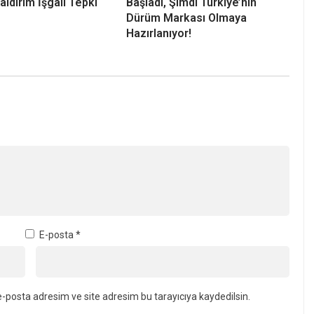
aldırım İşgali Tepki
Başladı, Şimdi Türkiye’nin
Dürüm Markası Olmaya
Hazırlanıyor!
E-posta
*
-posta adresim ve site adresim bu tarayıcıya kaydedilsin.