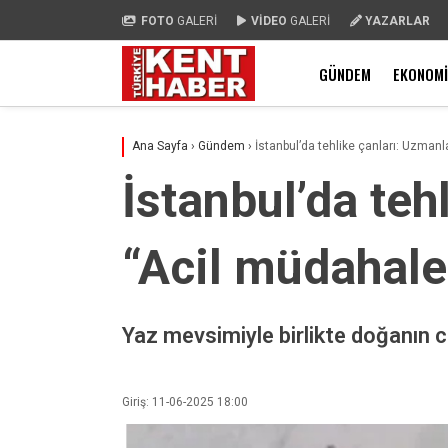
FOTO
GALERİ
VİDEO
GALERİ
YAZARLAR
GÜNDEM
EKONOMI
Ana Sayfa
›
Gündem
›
İstanbul’da tehlike çanları: Uzmanl
İstanbul’da teh
“Acil müdahale 
Yaz mevsimiyle birlikte doğanın ca
Giriş: 11-06-2025 18:00