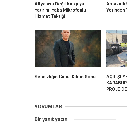
Altyapıya Değil Kurguya
Arnavutkö
Yatırım: Yaka Mikrofonlu
Yerinden Y
Hizmet Taktiği
Sessizliğin Gücü: Kibrin Sonu
AÇILIŞI Y
KARABUR
PROJE D
YORUMLAR
Bir yanıt yazın