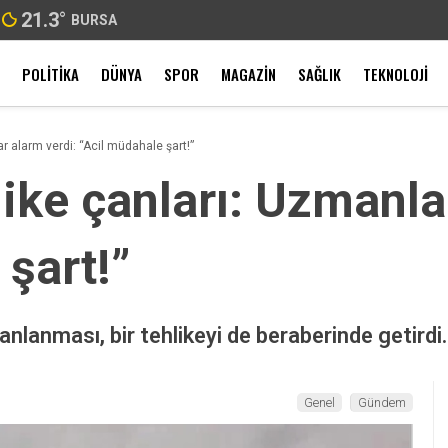
21.3
°
BURSA
POLITIKA
DÜNYA
SPOR
MAGAZIN
SAĞLIK
TEKNOLOJI
ar alarm verdi: “Acil müdahale şart!”
like çanları: Uzmanla
şart!”
nlanması, bir tehlikeyi de beraberinde getirdi.
Genel
Gündem