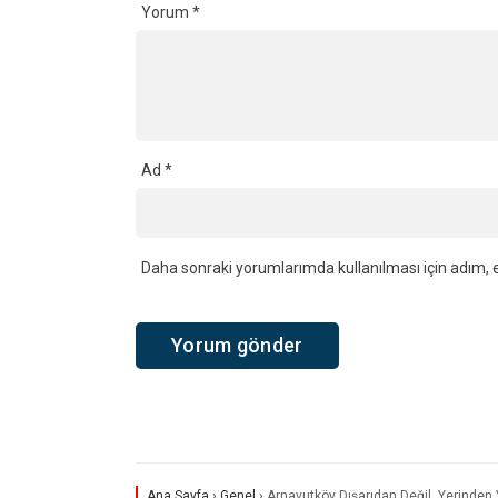
Yorum
*
Ad
*
Daha sonraki yorumlarımda kullanılması için adım, e
Ana Sayfa
›
Genel
›
Arnavutköy Dışarıdan Değil, Yerinden Y