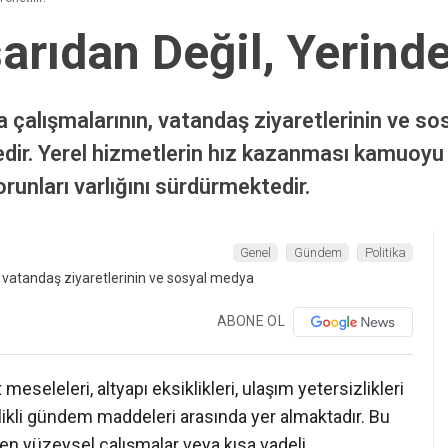
rıdan Değil, Yerinde
alışmalarının, vatandaş ziyaretlerinin ve so
tedir. Yerel hizmetlerin hız kazanması kamuoyu
runları varlığını sürdürmektedir.
Genel
Gündem
Politika
ABONE OL
eseleleri, altyapı eksiklikleri, ulaşım yetersizlikleri
likli gündem maddeleri arasında yer almaktadır. Bu
len yüzeysel çalışmalar veya kısa vadeli