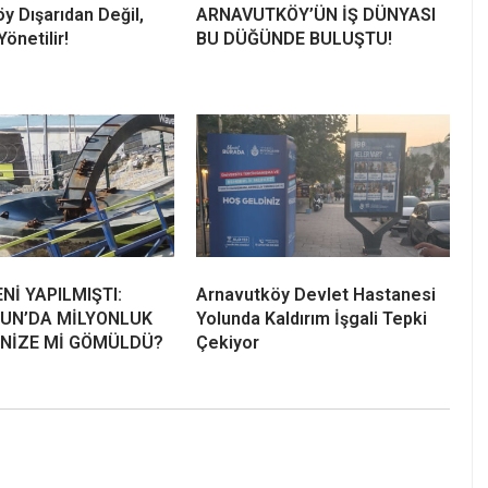
y Dışarıdan Değil,
ARNAVUTKÖY’ÜN İŞ DÜNYASI
önetilir!
BU DÜĞÜNDE BULUŞTU!
ENİ YAPILMIŞTI:
Arnavutköy Devlet Hastanesi
UN’DA MİLYONLUK
Yolunda Kaldırım İşgali Tepki
ENİZE Mİ GÖMÜLDÜ?
Çekiyor