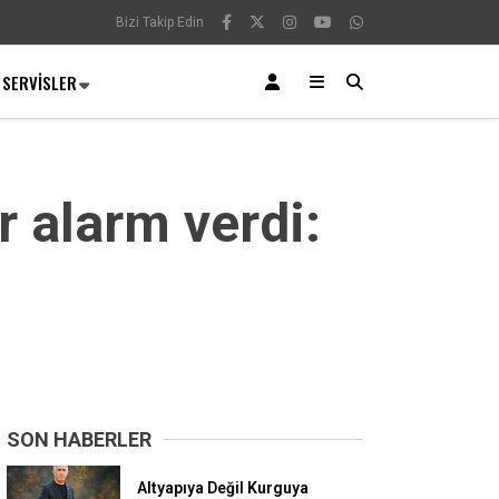
Bizi Takip Edin
SERVISLER
r alarm verdi:
SON HABERLER
Altyapıya Değil Kurguya