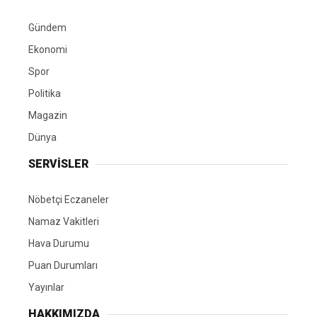
yükseğe nasıl çıkılacağını gayet iyi bilenlerdeniz.
Bugün susuyorsak; bu bir geri çekiliş değil,
etrafımızdaki gerçek dostları ve maskelerin
arkasındaki asıl yüzleri seçebilmek için
geçtiğimiz bir imtihandır.
Giriş: 02-08-2026 20:09
Genel
Gündem
Güncelleme: 02-08-2026 20:10