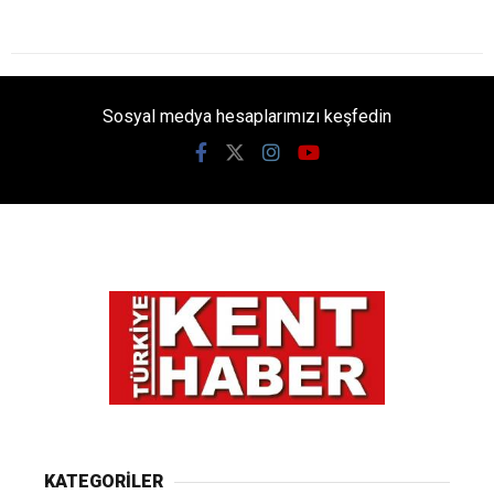
Ana Sayfa
›
Genel
Sessizliğin Gücü: Kibrin
Sonu
Kimse sessiz kalışımızı bir kabulleniş ya da
çaresizlik sanmasın. Bizler, en dipten en yükseğe
nasıl çıkılacağını gayet iyi bilenlerdeniz. Bugün
susuyorsak; bu bir geri çekiliş değil, etrafımızdaki
gerçek dostları ve maskelerin arkasındaki asıl
yüzleri seçebilmek için geçtiğimiz bir
imtihandır.Kimse sessiz kalışımızı bir kabulleniş
ya da çaresizlik sanmasın. Bizler, en dipten en