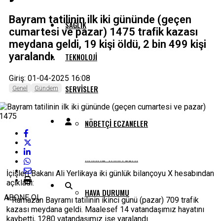
Bayram tatilinin ilk iki gününde (geçen
SAĞLIK
cumartesi ve pazar) 1475 trafik kazası
meydana geldi, 19 kişi öldü, 2 bin 499 kişi
yaralandı.
TEKNOLOJI
Giriş: 01-04-2025 16:08
SERVISLER
Genel
Gündem
NÖBETÇI ECZANELER
NAMAZ VAKITLERI
İçişleri Bakanı Ali Yerlikaya iki günlük bilançoyu X hesabından
açıkladı:
HAVA DURUMU
ABONE OL
* Ramazan Bayramı tatilinin ikinci günü (pazar) 709 trafik
kazası meydana geldi. Maalesef 14 vatandaşımız hayatını
kaybetti, 1280 vatandaşımız ise yaralandı.