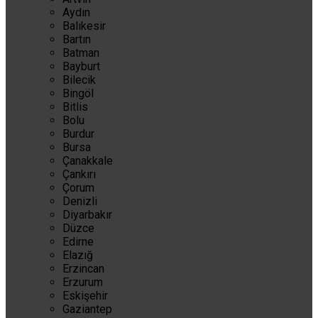
Aydın
Balıkesir
Bartın
Batman
Bayburt
Bilecik
Bingöl
Bitlis
Bolu
Burdur
Bursa
Çanakkale
Çankırı
Çorum
Denizli
Diyarbakır
Düzce
Edirne
Elazığ
Erzincan
Erzurum
Eskişehir
Gaziantep