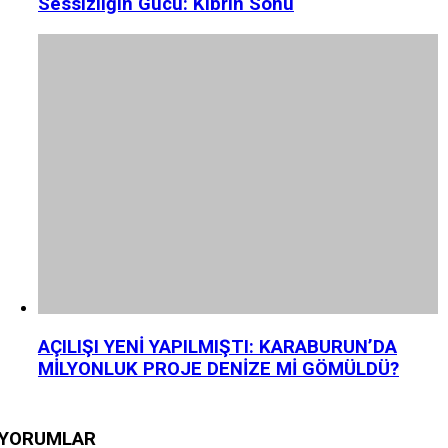
Sessizliğin Gücü: Kibrin Sonu
AÇILIŞI YENİ YAPILMIŞTI: KARABURUN’DA
MİLYONLUK PROJE DENİZE Mİ GÖMÜLDÜ?
YORUMLAR