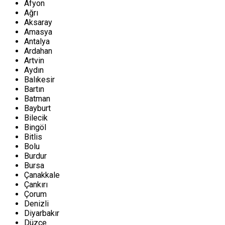
Afyon
Ağrı
Aksaray
Amasya
Antalya
Ardahan
Artvin
Aydın
Balıkesir
Bartın
Batman
Bayburt
Bilecik
Bingöl
Bitlis
Bolu
Burdur
Bursa
Çanakkale
Çankırı
Çorum
Denizli
Diyarbakır
Düzce