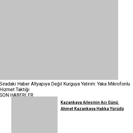
Sıradaki Haber
Altyapıya Değil Kurguya Yatırım: Yaka Mikrofonlu
Hizmet Taktiği
SON HABERLER
Kazankaya Ailesinin Acı Günü:
Ahmet Kazankaya Hakka Yürüdü