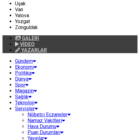
Uşak
Van
Yalova
Yozgat
Zonguldak
GALERİ
VİDEO
YAZARLAR
Gündem
Ekonomi
Politika
Dünya
Spor
Magazin
Sağlık
Teknoloji
Servisler
Nöbetçi Eczaneler
Namaz Vakitleri
Hava Durumu
Puan Durumları
Yayınlar