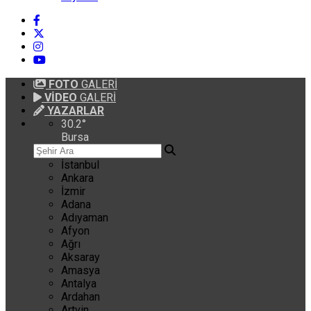
FOTO
GALERİ
VİDEO
GALERİ
YAZARLAR
30.2
°
Bursa
İstanbul
Ankara
İzmir
Adana
Adıyaman
Afyon
Ağrı
Aksaray
Amasya
Antalya
Ardahan
Artvin