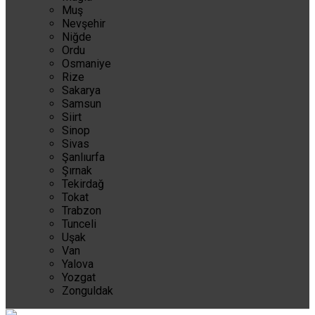
Muş
Nevşehir
Niğde
Ordu
Osmaniye
Rize
Sakarya
Samsun
Siirt
Sinop
Sivas
Şanlıurfa
Şırnak
Tekirdağ
Tokat
Trabzon
Tunceli
Uşak
Van
Yalova
Yozgat
Zonguldak