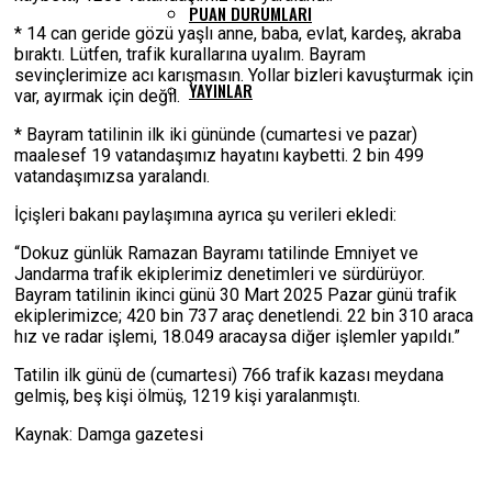
PUAN DURUMLARI
* 14 can geride gözü yaşlı anne, baba, evlat, kardeş, akraba
bıraktı. Lütfen, trafik kurallarına uyalım. Bayram
sevinçlerimize acı karışmasın. Yollar bizleri kavuşturmak için
YAYINLAR
var, ayırmak için değil.
* Bayram tatilinin ilk iki gününde (cumartesi ve pazar)
maalesef 19 vatandaşımız hayatını kaybetti. 2 bin 499
vatandaşımızsa yaralandı.
İçişleri bakanı paylaşımına ayrıca şu verileri ekledi:
“Dokuz günlük Ramazan Bayramı tatilinde Emniyet ve
Jandarma trafik ekiplerimiz denetimleri ve sürdürüyor.
Bayram tatilinin ikinci günü 30 Mart 2025 Pazar günü trafik
ekiplerimizce; 420 bin 737 araç denetlendi. 22 bin 310 araca
hız ve radar işlemi, 18.049 aracaysa diğer işlemler yapıldı.”
Tatilin ilk günü de (cumartesi) 766 trafik kazası meydana
gelmiş, beş kişi ölmüş, 1219 kişi yaralanmıştı.
Kaynak: Damga gazetesi