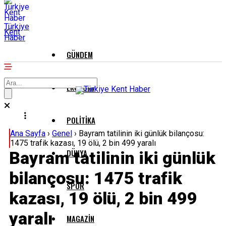
Türkiye
Kent
Haber
GÜNDEM
EKONOMI
POLITIKA
Ana Sayfa
›
Genel
›
Bayram tatilinin iki günlük bilançosu:
1475 trafik kazası, 19 ölü, 2 bin 499 yaralı
DÜNYA
Bayram tatilinin iki günlük
bilançosu: 1475 trafik
SPOR
kazası, 19 ölü, 2 bin 499
yaralı
MAGAZIN