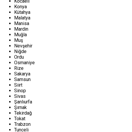
Kocaeli
Konya
Kütahya
Malatya
Manisa
Mardin
Muğla
Muş
Nevşehir
Niğde
Ordu
Osmaniye
Rize
Sakarya
Samsun
Siirt
Sinop
Sivas
Şanlıurfa
Şırnak
Tekirdağ
Tokat
Trabzon
Tunceli