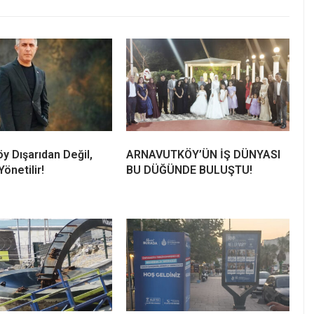
y Dışarıdan Değil,
ARNAVUTKÖY’ÜN İŞ DÜNYASI
önetilir!
BU DÜĞÜNDE BULUŞTU!