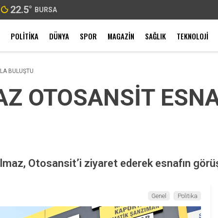
22.5
°
BURSA
POLITIKA
DÜNYA
SPOR
MAGAZIN
SAĞLIK
TEKNOLOJI
YLA BULUŞTU
AZ OTOSANSİT ESNA
lmaz, Otosansit’i ziyaret ederek esnafın görüş 
Genel
Politika