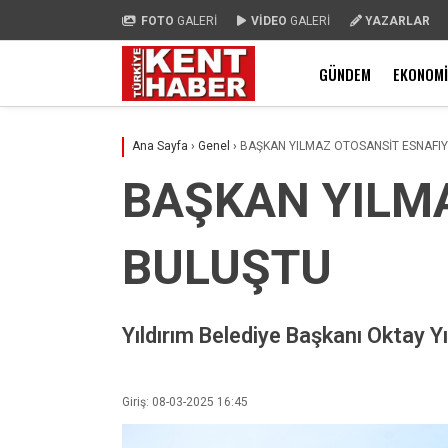
FOTO
GALERİ
VİDEO
GALERİ
YAZARLAR
GÜNDEM
EKONOMI
Ana Sayfa
›
Genel
›
BAŞKAN YILMAZ OTOSANSİT ESNAFI
BAŞKAN YILM
BULUŞTU
Yıldırım Belediye Başkanı Oktay Yı
Giriş: 08-03-2025 16:45