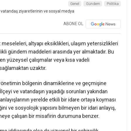
Genel
Gündem
Politika
ABONE OL
eseleleri, altyapı eksiklikleri, ulaşım yetersizlikleri
likli gündem maddeleri arasında yer almaktadır. Bu
len yüzeysel çalışmalar veya kısa vadeli
ı sağlamaktan uzaktır.
 yönetimin bölgenin dinamiklerine ve geçmişine
İlçeyi ve vatandaşın yaşadığı sorunları yakından
nlayışlarının yerelde etkili bir idare ortaya koyması
ğini ve sosyolojik yapısını bilmeyen bir idari anlayış,
eye çalışan bir misafirin durumuna benzer.
 iddiasında olsa da vizyonel bir şehircilik