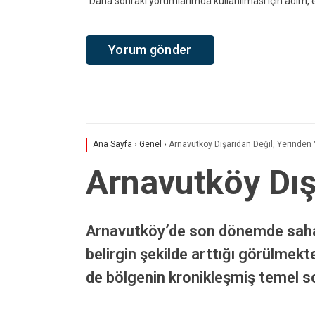
Daha sonraki yorumlarımda kullanılması için adım, e
Ana Sayfa
›
Genel
›
Arnavutköy Dışarıdan Değil, Yerinden Y
Arnavutköy Dışa
Arnavutköy’de son dönemde saha ç
belirgin şekilde arttığı görülmek
de bölgenin kronikleşmiş temel so