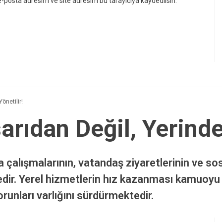
-posta adresim ve site adresim bu tarayıcıya kaydedilsin.
önetilir!
rıdan Değil, Yerinde
alışmalarının, vatandaş ziyaretlerinin ve so
tedir. Yerel hizmetlerin hız kazanması kamuoyu
runları varlığını sürdürmektedir.