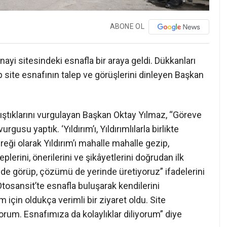
ABONE OL
ayi sitesindeki esnafla bir araya geldi. Dükkanları
yip site esnafının talep ve görüşlerini dinleyen Başkan
çalıştıklarını vurgulayan Başkan Oktay Yılmaz, “Göreve
usu yaptık. ‘Yıldırım’ı, Yıldırımlılarla birlikte
ği olarak Yıldırım’ı mahalle mahalle gezip,
lerini, önerilerini ve şikâyetlerini doğrudan ilk
nde görüp, çözümü de yerinde üretiyoruz” ifadelerini
tosansit’te esnafla buluşarak kendilerini
m için oldukça verimli bir ziyaret oldu. Site
orum. Esnafımıza da kolaylıklar diliyorum” diye