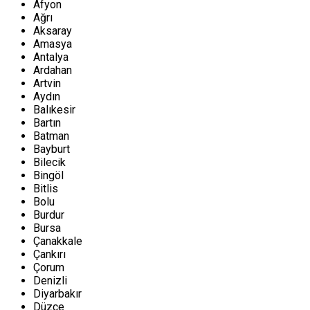
Afyon
Ağrı
Aksaray
Amasya
Antalya
Ardahan
Artvin
Aydın
Balıkesir
Bartın
Batman
Bayburt
Bilecik
Bingöl
Bitlis
Bolu
Burdur
Bursa
Çanakkale
Çankırı
Çorum
Denizli
Diyarbakır
Düzce