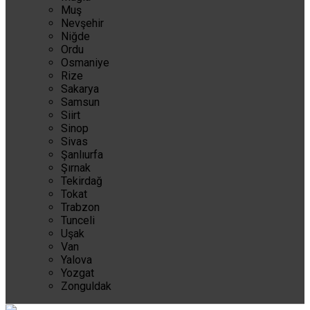
Muş
Nevşehir
Niğde
Ordu
Osmaniye
Rize
Sakarya
Samsun
Siirt
Sinop
Sivas
Şanlıurfa
Şırnak
Tekirdağ
Tokat
Trabzon
Tunceli
Uşak
Van
Yalova
Yozgat
Zonguldak