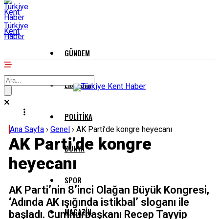
Türkiye
Kent
Haber
GÜNDEM
EKONOMI
POLITIKA
Ana Sayfa
›
Genel
›
AK Parti’de kongre heyecanı
AK Parti’de kongre
DÜNYA
heyecanı
SPOR
AK Parti’nin 8’inci Olağan Büyük Kongresi,
‘Adında AK ışığında istikbal’ sloganı ile
MAGAZIN
başladı. Cumhurbaşkanı Recep Tayyip