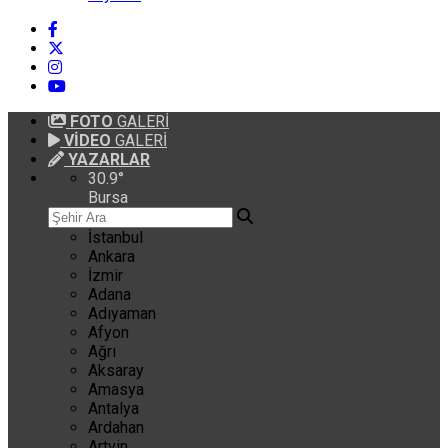
FOTO
GALERİ
VİDEO
GALERİ
YAZARLAR
30.9
°
Bursa
İstanbul
Ankara
İzmir
Adana
Adıyaman
Afyon
Ağrı
Aksaray
Amasya
Antalya
Ardahan
Artvin