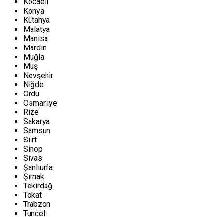
Kocaeli
Konya
Kütahya
Malatya
Manisa
Mardin
Muğla
Muş
Nevşehir
Niğde
Ordu
Osmaniye
Rize
Sakarya
Samsun
Siirt
Sinop
Sivas
Şanlıurfa
Şırnak
Tekirdağ
Tokat
Trabzon
Tunceli