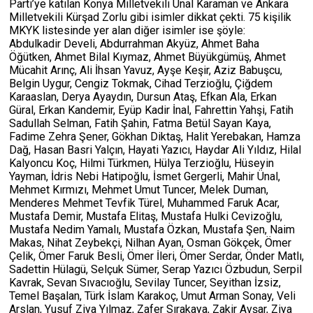
Parti’ye katılan Konya Milletvekili Ünal Karaman ve Ankara
Milletvekili Kürşad Zorlu gibi isimler dikkat çekti. 75 kişilik
MKYK listesinde yer alan diğer isimler ise şöyle:
Abdulkadir Develi, Abdurrahman Akyüz, Ahmet Baha
Öğütken, Ahmet Bilal Kıymaz, Ahmet Büyükgümüş, Ahmet
Mücahit Arınç, Ali İhsan Yavuz, Ayşe Keşir, Aziz Babuşcu,
Belgin Uygur, Cengiz Tokmak, Cihad Terzioğlu, Çiğdem
Karaaslan, Derya Ayaydın, Dursun Ataş, Efkan Ala, Erkan
Güral, Erkan Kandemir, Eyüp Kadir İnal, Fahrettin Yahşi, Fatih
Sadullah Selman, Fatih Şahin, Fatma Betül Sayan Kaya,
Fadime Zehra Şener, Gökhan Diktaş, Halit Yerebakan, Hamza
Dağ, Hasan Basri Yalçın, Hayati Yazıcı, Haydar Ali Yıldız, Hilal
Kalyoncu Koç, Hilmi Türkmen, Hülya Terzioğlu, Hüseyin
Yayman, İdris Nebi Hatipoğlu, İsmet Gergerli, Mahir Ünal,
Mehmet Kırmızı, Mehmet Umut Tuncer, Melek Duman,
Menderes Mehmet Tevfik Türel, Muhammed Faruk Acar,
Mustafa Demir, Mustafa Elitaş, Mustafa Hulki Cevizoğlu,
Mustafa Nedim Yamalı, Mustafa Özkan, Mustafa Şen, Naim
Makas, Nihat Zeybekçi, Nilhan Ayan, Osman Gökçek, Ömer
Çelik, Ömer Faruk Besli, Ömer İleri, Ömer Serdar, Önder Matlı,
Sadettin Hülagü, Selçuk Sümer, Serap Yazıcı Özbudun, Serpil
Kavrak, Sevan Sıvacıoğlu, Sevilay Tuncer, Seyithan İzsiz,
Temel Başalan, Türk İslam Karakoç, Umut Arman Sonay, Veli
Arslan, Yusuf Ziya Yılmaz, Zafer Sırakaya, Zakir Avşar, Ziya