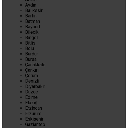
Aydın
Balıkesir
Bartın
Batman
Bayburt
Bilecik
Bingöl
Bitlis
Bolu
Burdur
Bursa
Çanakkale
Çankırı
Çorum
Denizli
Diyarbakır
Düzce
Edirne
Elazığ
Erzincan
Erzurum
Eskişehir
Gaziantep