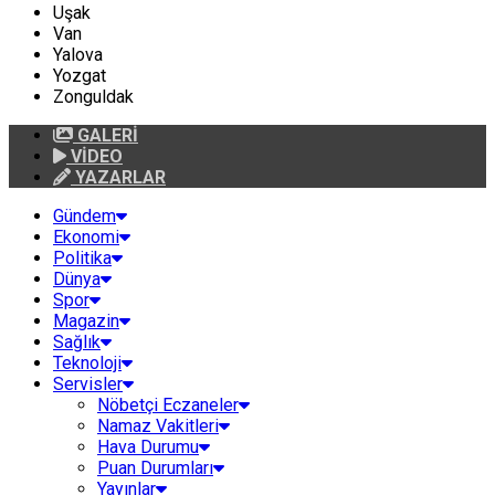
Uşak
Van
Yalova
Yozgat
Zonguldak
GALERİ
VİDEO
YAZARLAR
Gündem
Ekonomi
Politika
Dünya
Spor
Magazin
Sağlık
Teknoloji
Servisler
Nöbetçi Eczaneler
Namaz Vakitleri
Hava Durumu
Puan Durumları
Yayınlar