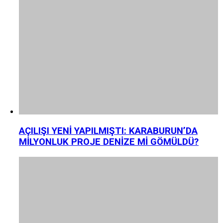
AÇILIŞI YENİ YAPILMIŞTI: KARABURUN’DA
MİLYONLUK PROJE DENİZE Mİ GÖMÜLDÜ?