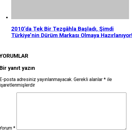
2010’da Tek Bir Tezgâhla Başladı, Şimdi
Türkiye’nin Dürüm Markası Olmaya Hazırlanıyor
YORUMLAR
Bir yanıt yazın
E-posta adresiniz yayınlanmayacak.
Gerekli alanlar
*
ile
işaretlenmişlerdir
Yorum
*