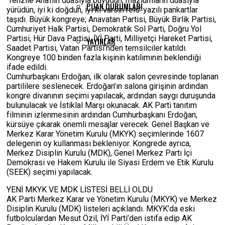
‘Tenzile Ana’nın duasıyla büyüdün, mazlumların duasıyla
PUAN DURUMLARI
yürüdün, iyi ki doğdun, iyi ki varsın reis’ yazılı pankartlar
taşıdı. Büyük kongreye; Anavatan Partisi, Büyük Birlik Partisi,
Cumhuriyet Halk Partisi, Demokratik Sol Parti, Doğru Yol
Partisi, Hür Dava Partisi, İYİ Parti, Milliyetçi Hareket Partisi,
YAYINLAR
Saadet Partisi, Vatan Partisi’nden temsilciler katıldı.
Kongreye 100 binden fazla kişinin katılımının beklendiği
ifade edildi.
Cumhurbaşkanı Erdoğan, ilk olarak salon çevresinde toplanan
partililere seslenecek. Erdoğan’ın salona girişinin ardından
kongre divanının seçimi yapılacak, ardından saygı duruşunda
bulunulacak ve İstiklal Marşı okunacak. AK Parti tanıtım
filminin izlenmesinin ardından Cumhurbaşkanı Erdoğan,
kürsüye çıkarak önemli mesajlar verecek. Genel Başkan ve
Merkez Karar Yönetim Kurulu (MKYK) seçimlerinde 1607
delegenin oy kullanması bekleniyor. Kongrede ayrıca,
Merkez Disiplin Kurulu (MDK), Genel Merkez Parti İçi
Demokrasi ve Hakem Kurulu ile Siyasi Erdem ve Etik Kurulu
(SEEK) seçimi yapılacak.
YENİ MKYK VE MDK LİSTESİ BELLİ OLDU
AK Parti Merkez Karar ve Yönetim Kurulu (MKYK) ve Merkez
Disiplin Kurulu (MDK) listeleri açıklandı. MKYK’da eski
futbolculardan Mesut Özil, İYİ Parti’den istifa edip AK