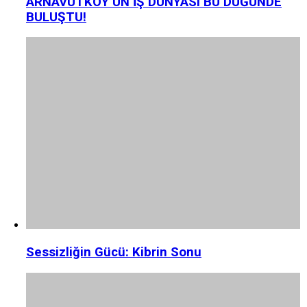
ARNAVUTKÖY’ÜN İŞ DÜNYASI BU DÜĞÜNDE
BULUŞTU!
Sessizliğin Gücü: Kibrin Sonu