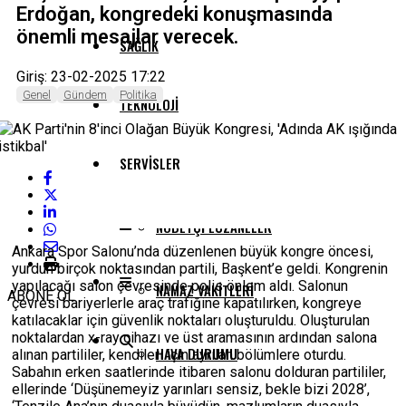
Erdoğan, kongredeki konuşmasında
önemli mesajlar verecek.
SAĞLIK
Giriş: 23-02-2025 17:22
Genel
Gündem
Politika
TEKNOLOJI
SERVISLER
NÖBETÇI ECZANELER
Ankara Spor Salonu’nda düzenlenen büyük kongre öncesi,
yurdun birçok noktasından partili, Başkent’e geldi. Kongrenin
yapılacağı salon çevresinde polis önlem aldı. Salonun
NAMAZ VAKITLERI
ABONE OL
çevresi bariyerlerle araç trafiğine kapatılırken, kongreye
katılacaklar için güvenlik noktaları oluşturuldu. Oluşturulan
noktalardan x-ray cihazı ve üst aramasının ardından salona
HAVA DURUMU
alınan partililer, kendileri için ayrılan bölümlere oturdu.
Sabahın erken saatlerinde itibaren salonu dolduran partililer,
ellerinde ‘Düşünemeyiz yarınları sensiz, bekle bizi 2028’,