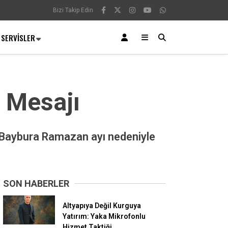
Bizi Takip Edin
SERVISLER
 Mesajı
n Baybura Ramazan ayı nedeniyle
SON HABERLER
Altyapıya Değil Kurguya
Yatırım: Yaka Mikrofonlu
Hizmet Taktiği