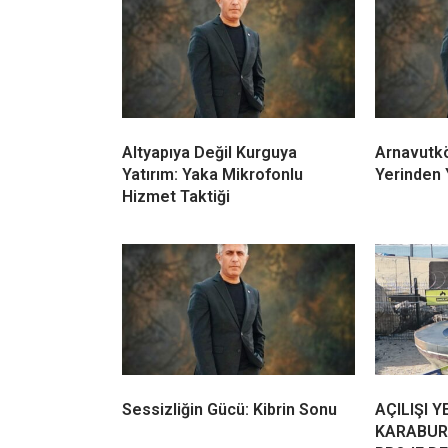
Altyapıya Değil Kurguya
Arnavutkö
Yatırım: Yaka Mikrofonlu
Yerinden Y
Hizmet Taktiği
Sessizliğin Gücü: Kibrin Sonu
AÇILIŞI Y
KARABUR