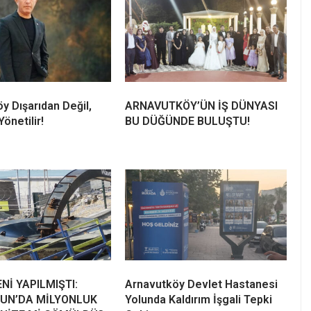
y Dışarıdan Değil,
ARNAVUTKÖY’ÜN İŞ DÜNYASI
önetilir!
BU DÜĞÜNDE BULUŞTU!
ENİ YAPILMIŞTI:
Arnavutköy Devlet Hastanesi
UN’DA MİLYONLUK
Yolunda Kaldırım İşgali Tepki