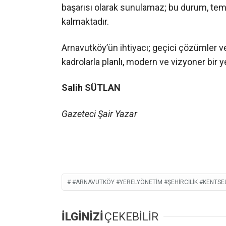
başarısı olarak sunulamaz; bu durum, tem
kalmaktadır.
Arnavutköy’ün ihtiyacı; geçici çözümler vey
kadrolarla planlı, modern ve vizyoner bir y
Salih SÜTLAN
Gazeteci Şair Yazar
#ARNAVUTKÖY #YERELYÖNETIM #ŞEHIRCILIK #KENT
İLGİNİZİ
ÇEKEBİLİR