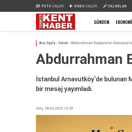
FOTO
GALERİ
VİDEO
GALERİ
YAZARLAR
GÜNDEM
EKONOMI
Ana Sayfa
›
Genel
›
Abdurrahman Baybura’nın Ramazan M
Abdurrahman B
İstanbul Arnavutköy’de bulunan M
bir mesaj yayımladı.
Giriş: 28-02-2025 16:28