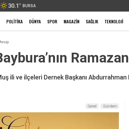
30.1
°
BURSA
POLITIKA
DÜNYA
SPOR
MAGAZIN
SAĞLIK
TEKNOLOJI
esajı
aybura’nın Ramazan
uş ili ve ilçeleri Dernek Başkanı Abdurrahma
Genel
Gündem