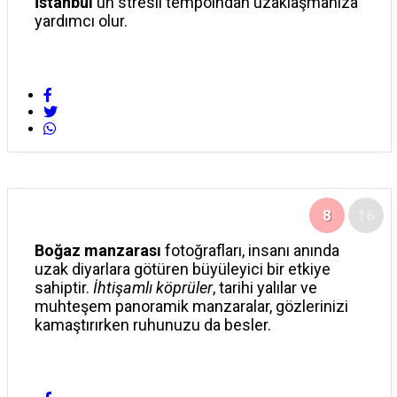
İstanbul
‘un stresli tempoından uzaklaşmanıza
yardımcı olur.
8
16
Boğaz manzarası
fotoğrafları, insanı anında
uzak diyarlara götüren büyüleyici bir etkiye
sahiptir.
İhtişamlı köprüler
, tarihi yalılar ve
muhteşem panoramik manzaralar, gözlerinizi
kamaştırırken ruhunuzu da besler.