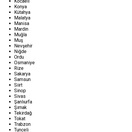
Kocaeli
Konya
Kütahya
Malatya
Manisa
Mardin
Muğla
Muş
Nevşehir
Niğde
Ordu
Osmaniye
Rize
Sakarya
Samsun
Siirt
Sinop
Sivas
Şanlıurfa
Şırnak
Tekirdağ
Tokat
Trabzon
Tunceli