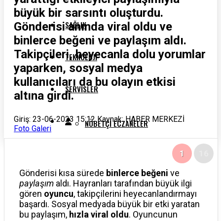
büyük bir sarsıntı oluşturdu.
SAĞLIK
Gönderisi anında viral oldu ve
binlerce beğeni ve paylaşım aldı.
Takipçileri, heyecanla dolu yorumlar
TEKNOLOJI
yaparken, sosyal medya
kullanıcıları da bu olayın etkisi
SERVISLER
altına girdi.
Giriş: 23-06-2023 15:12
Kaynak: HABER MERKEZİ
NÖBETÇI ECZANELER
Foto Galeri
1
16
NAMAZ VAKITLERI
Gönderisi kısa sürede
binlerce beğeni
ve
paylaşım
aldı. Hayranları tarafından büyük ilgi
HAVA DURUMU
gören
oyuncu
, takipçilerini heyecanlandırmayı
başardı. Sosyal medyada büyük bir etki yaratan
bu paylaşım,
hızla viral oldu
. Oyuncunun