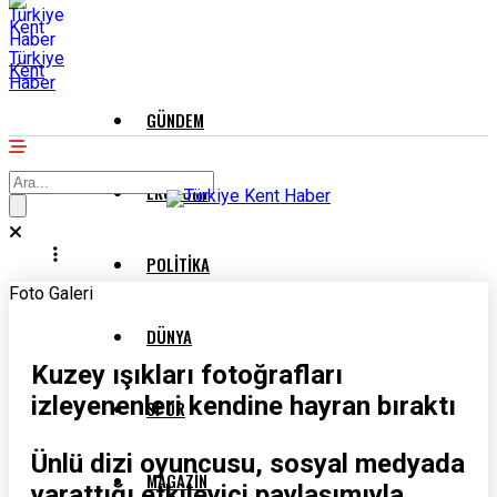
Türkiye
Kent
Haber
GÜNDEM
EKONOMI
POLITIKA
Foto Galeri
DÜNYA
Kuzey ışıkları fotoğrafları
izleyenenleri kendine hayran bıraktı
SPOR
Ünlü dizi oyuncusu, sosyal medyada
MAGAZIN
yarattığı etkileyici paylaşımıyla