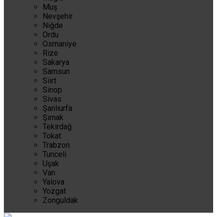
Muş
Nevşehir
Niğde
Ordu
Osmaniye
Rize
Sakarya
Samsun
Siirt
Sinop
Sivas
Şanlıurfa
Şırnak
Tekirdağ
Tokat
Trabzon
Tunceli
Uşak
Van
Yalova
Yozgat
Zonguldak