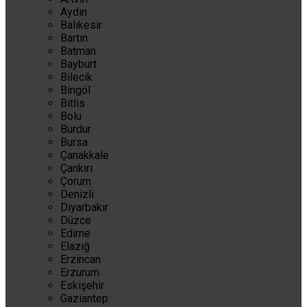
Aydın
Balıkesir
Bartın
Batman
Bayburt
Bilecik
Bingöl
Bitlis
Bolu
Burdur
Bursa
Çanakkale
Çankırı
Çorum
Denizli
Diyarbakır
Düzce
Edirne
Elazığ
Erzincan
Erzurum
Eskişehir
Gaziantep