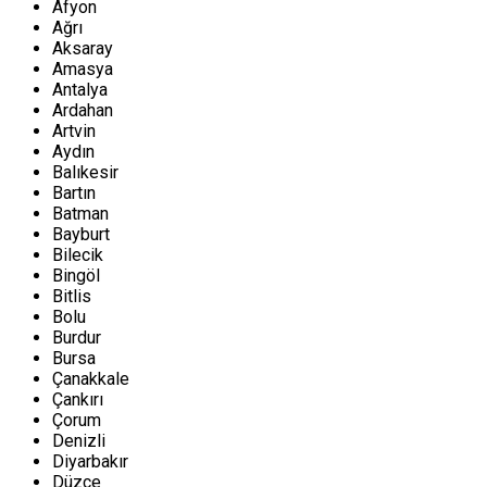
Afyon
Ağrı
Aksaray
Amasya
Antalya
Ardahan
Artvin
Aydın
Balıkesir
Bartın
Batman
Bayburt
Bilecik
Bingöl
Bitlis
Bolu
Burdur
Bursa
Çanakkale
Çankırı
Çorum
Denizli
Diyarbakır
Düzce