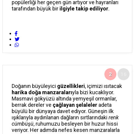
popülerliği her geçen gün artıyor ve hayranları
PUAN DURUMLARI
tarafından büyük bir
ilgiyle takip ediliyor
.
YAYINLAR
2
16
Doğanın büyüleyici
güzellikleri
, içimizi ısıtacak
harika doğa manzaraları
yla bizi kucaklıyor.
Masmavi gökyüzü altında yemyeşil ormanlar,
berrak dereler ve
çağlayan şelaleler
adeta
büyülü bir dünyaya davet ediyor. Güneşin ilk
ışıklarıyla aydınlanan dağların sırtlarındaki
renk
cümbüşü
, ruhumuzu besleyen bir huzur hissi
veriyor. Her adımda nefes kesen manzaralarla