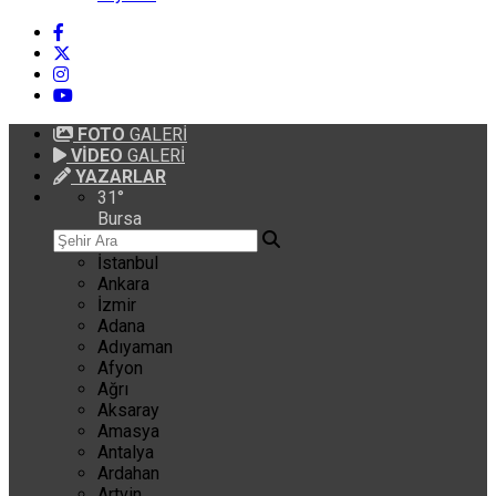
FOTO
GALERİ
VİDEO
GALERİ
YAZARLAR
31
°
Bursa
İstanbul
Ankara
İzmir
Adana
Adıyaman
Afyon
Ağrı
Aksaray
Amasya
Antalya
Ardahan
Artvin