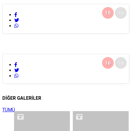
15
16
16
16
DİĞER GALERİLER
TÜMÜ