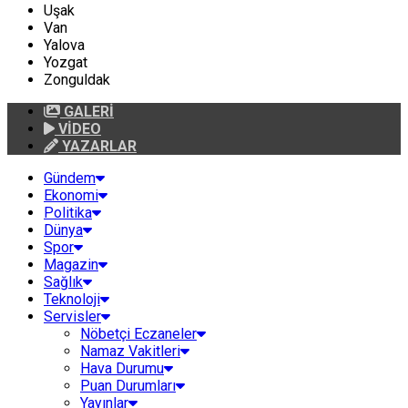
Uşak
Van
Yalova
Yozgat
Zonguldak
GALERİ
VİDEO
YAZARLAR
Gündem
Ekonomi
Politika
Dünya
Spor
Magazin
Sağlık
Teknoloji
Servisler
Nöbetçi Eczaneler
Namaz Vakitleri
Hava Durumu
Puan Durumları
Yayınlar