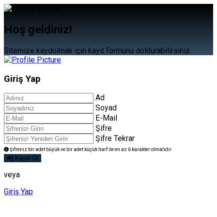
Hoş geldiniz!
Sitemize kaydolmak için kayıt formunu doldurabilirsiniz.
Giriş
Yap
Ad
Soyad
E-Mail
Şifre
Şifre Tekrar
Şifreniz bir adet büyük ve bir adet küçük harf ile en az 6 karakter olmalıdır.
Kayıt Ol
veya
Giriş Yap