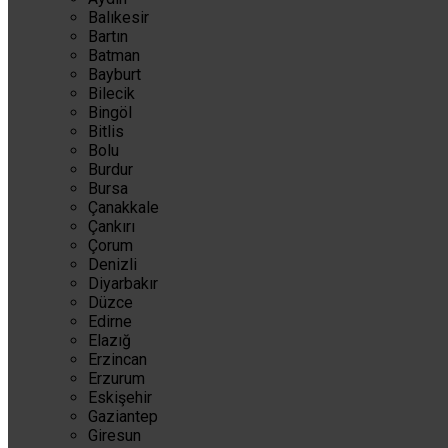
Balıkesir
Bartın
Batman
Bayburt
Bilecik
Bingöl
Bitlis
Bolu
Burdur
Bursa
Çanakkale
Çankırı
Çorum
Denizli
Diyarbakır
Düzce
Edirne
Elazığ
Erzincan
Erzurum
Eskişehir
Gaziantep
Giresun