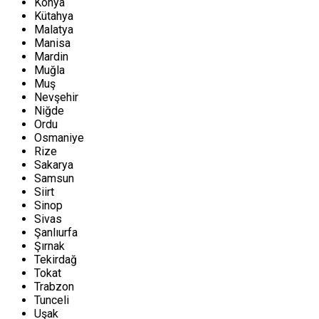
Konya
Kütahya
Malatya
Manisa
Mardin
Muğla
Muş
Nevşehir
Niğde
Ordu
Osmaniye
Rize
Sakarya
Samsun
Siirt
Sinop
Sivas
Şanlıurfa
Şırnak
Tekirdağ
Tokat
Trabzon
Tunceli
Uşak