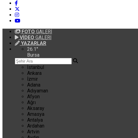
FOTO
GALERİ
VİDEO
GALERİ
YAZARLAR
26.1
°
Bursa
İstanbul
Ankara
İzmir
Adana
Adıyaman
Afyon
Ağrı
Aksaray
Amasya
Antalya
Ardahan
Artvin
Aydın