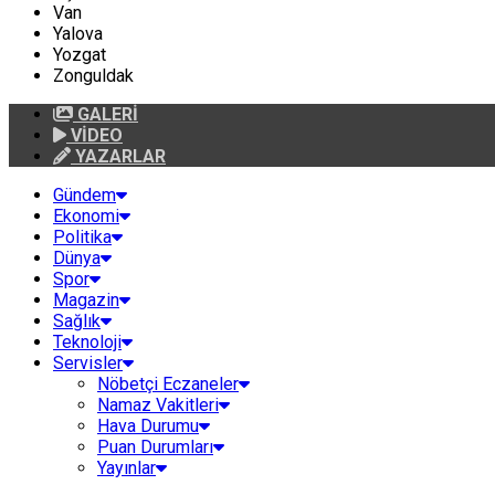
Van
Yalova
Yozgat
Zonguldak
GALERİ
VİDEO
YAZARLAR
Gündem
Ekonomi
Politika
Dünya
Spor
Magazin
Sağlık
Teknoloji
Servisler
Nöbetçi Eczaneler
Namaz Vakitleri
Hava Durumu
Puan Durumları
Yayınlar