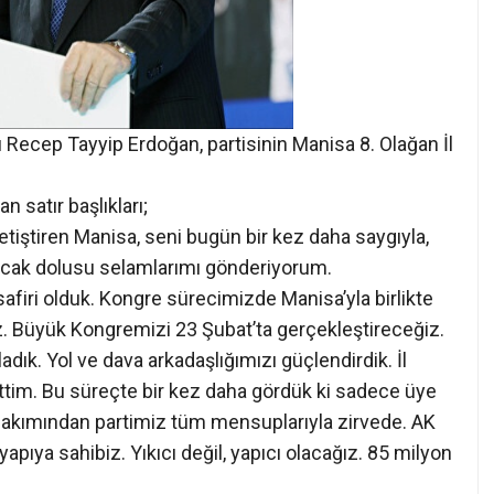
Recep Tayyip Erdoğan, partisinin Manisa 8. Olağan İl
 satır başlıkları;
etiştiren Manisa, seni bugün bir kez daha saygıyla,
ucak dolusu selamlarımı gönderiyorum.
safiri olduk. Kongre sürecimizde Manisa’yla birlikte
z. Büyük Kongremizi 23 Şubat’ta gerçekleştireceğiz.
adık. Yol ve dava arkadaşlığımızı güçlendirdik. İl
ettim. Bu süreçte bir kez daha gördük ki sadece üye
kı bakımından partimiz tüm mensuplarıyla zirvede. AK
 yapıya sahibiz. Yıkıcı değil, yapıcı olacağız. 85 milyon