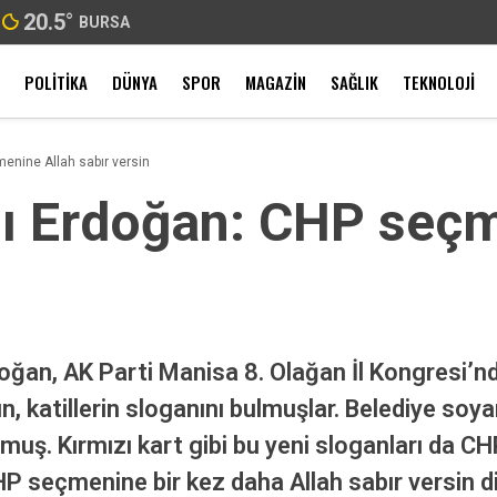
20.5
°
BURSA
POLITIKA
DÜNYA
SPOR
MAGAZIN
SAĞLIK
TEKNOLOJI
nine Allah sabır versin
 Erdoğan: CHP seçm
ğan, AK Parti Manisa 8. Olağan İl Kongresi’n
ın, katillerin sloganını bulmuşlar. Belediye so
uş. Kırmızı kart gibi bu yeni sloganları da CH
HP seçmenine bir kez daha Allah sabır versin d