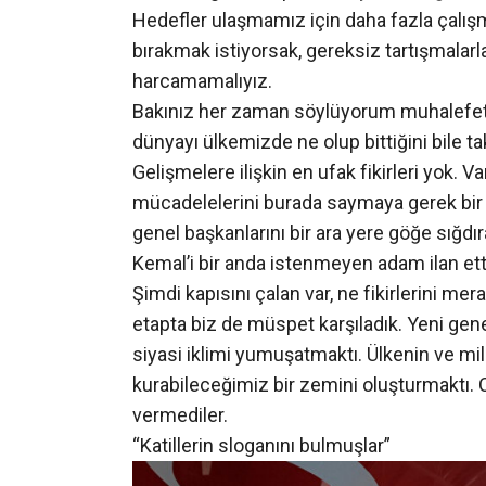
Hedefler ulaşmamız için daha fazla çalışm
bırakmak istiyorsak, gereksiz tartışmalarl
harcamamalıyız.
Bakınız her zaman söylüyorum muhalefetin
dünyayı ülkemizde ne olup bittiğini bile ta
Gelişmelere ilişkin en ufak fikirleri yok.
mücadelelerini burada saymaya gerek bir
genel başkanlarını bir ara yere göğe sığdı
Kemal’i bir anda istenmeyen adam ilan ettile
Şimdi kapısını çalan var, ne fikirlerini me
etapta biz de müspet karşıladık. Yeni gen
siyasi iklimi yumuşatmaktı. Ülkenin ve mi
kurabileceğimiz bir zemini oluşturmaktı. 
vermediler.
“Katillerin sloganını bulmuşlar”