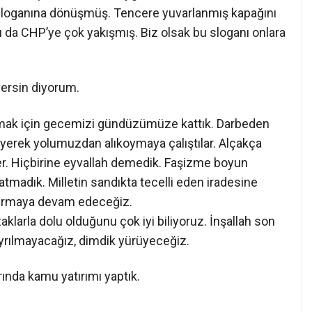
 sloganına dönüşmüş. Tencere yuvarlanmış kapağını
rı da CHP’ye çok yakışmış. Biz olsak bu sloganı onlara
ersin diyorum.
umak için gecemizi gündüzümüze kattık. Darbeden
yerek yolumuzdan alıkoymaya çalıştılar. Alçakça
iler. Hiçbirine eyvallah demedik. Faşizme boyun
atmadık. Milletin sandıkta tecelli eden iradesine
i kırmaya devam edeceğiz.
aklarla dolu olduğunu çok iyi biliyoruz. İnşallah son
yrılmayacağız, dimdik yürüyeceğiz.
rında kamu yatırımı yaptık.