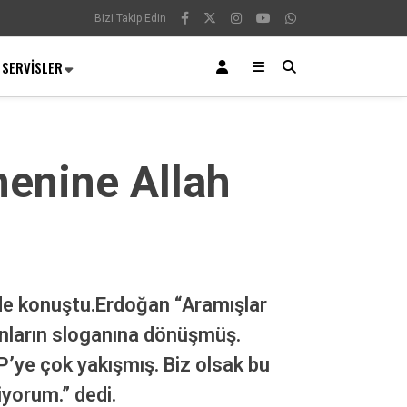
Bizi Takip Edin
SERVISLER
enine Allah
de konuştu.Erdoğan “Aramışlar
yanların sloganına dönüşmüş.
P’ye çok yakışmış. Biz olsak bu
iyorum.” dedi.