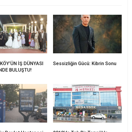
KÖY’ÜN İŞ DÜNYASI
Sessizliğin Gücü: Kibrin Sonu
NDE BULUŞTU!