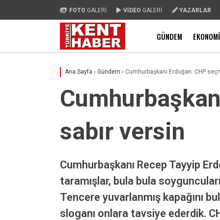
FOTO
GALERİ
VİDEO
GALERİ
YAZARLAR
GÜNDEM
EKONOMI
Ana Sayfa
›
Gündem
›
Cumhurbaşkanı Erdoğan: CHP seçme
Cumhurbaşkanı
sabır versin
Cumhurbaşkanı Recep Tayyip Erdo
taramışlar, bula bula soyguncular
Tencere yuvarlanmış kapağını bulm
sloganı onlara tavsiye ederdik. C