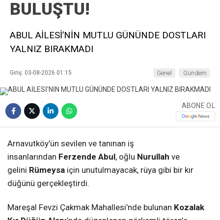
BULUŞTU!
ABUL AİLESİ’NİN MUTLU GÜNÜNDE DOSTLARI
YALNIZ BIRAKMADI
Giriş: 03-08-2026 01:15
Genel
Gündem
ABONE OL
Arnavutköy’ün sevilen ve tanınan iş
insanlarından
Ferzende Abul
, oğlu
Nurullah
ve
gelini
Rümeysa
için unutulmayacak, rüya gibi bir kır
düğünü gerçekleştirdi.
Mareşal Fevzi Çakmak Mahallesi’nde bulunan
Kozalak