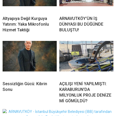
Altyapıya Değil Kurguya
ARNAVUTKÖY’ÜN İŞ
Yatırım: Yaka Mikrofonlu
DÜNYASI BU DÜĞÜNDE
Hizmet Taktiği
BULUŞTU!
Sessizliğin Gücü: Kibrin
AÇILIŞI YENİ YAPILMIŞTI:
Sonu
KARABURUN’DA
MİLYONLUK PROJE DENİZE
Mİ GÖMÜLDÜ?