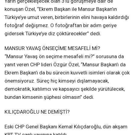
Yarın gerçekleşecek olan 3’lü görüşmeye dair de
konuşan Özel, “Ekrem Başkan ile Mansur Başkan’ın
Türkiye’ye umut veren, birbirlerinin elini havaya kaldırdığı
fotoğraf değişmez. O fotoğraftan bir adım geriye
gidersek Türkiye’ye diz çöktürecekler” dedi.
MANSUR YAVAŞ ÖNSEÇİME MESAFELİ Mİ?
“Mansur Yavaş ön seçime mesafeli mi?” sorusuna da
yanıt veren CHP lideri Özgür Özel, “Mansur Başkan’ı da
Ekrem Başkan’ı da bu sürecin kuvvetli isimleri olarak çok
önemsiyoruz. Süreç hiç kimseyi dışlamayacak,
demokratik, katılımcı ve kapsayıcı şekilde yürütülecek,
bundan kimsenin şüphesi olmasın” dedi.
KILIÇDAROĞLU NE DEMİŞTİ?
Eski CHP Genel Başkanı Kemal Kılıçdaroğlu, dün akşam
KRT TV canlı yayınına katıldı.