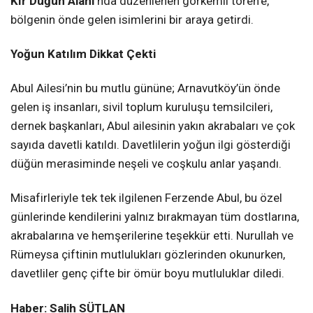
Kır Düğün Alanı
’nda düzenlenen görkemli tören’e,
bölgenin önde gelen isimlerini bir araya getirdi.
Yoğun Katılım Dikkat Çekti
Abul Ailesi’nin bu mutlu gününe; Arnavutköy’ün önde
gelen iş insanları, sivil toplum kuruluşu temsilcileri,
dernek başkanları, Abul ailesinin yakın akrabaları ve çok
sayıda davetli katıldı. Davetlilerin yoğun ilgi gösterdiği
düğün merasiminde neşeli ve coşkulu anlar yaşandı.
Misafirleriyle tek tek ilgilenen Ferzende Abul, bu özel
günlerinde kendilerini yalnız bırakmayan tüm dostlarına,
akrabalarına ve hemşerilerine teşekkür etti. Nurullah ve
Rümeysa çiftinin mutlulukları gözlerinden okunurken,
davetliler genç çifte bir ömür boyu mutluluklar diledi.
Haber: Salih SÜTLAN