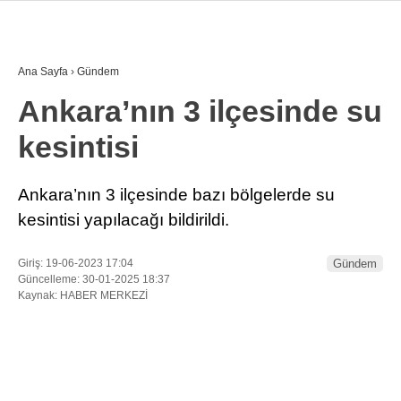
27.6
°
BURSA
Ana Sayfa
›
Gündem
Ankara’nın 3 ilçesinde su
GALERİ
VİDEO
YAZARLAR
kesintisi
GÜNDEM
EKONOMI
Ankara’nın 3 ilçesinde bazı bölgelerde su
kesintisi yapılacağı bildirildi.
POLITIKA
DÜNYA
Giriş: 19-06-2023 17:04
Gündem
Güncelleme: 30-01-2025 18:37
SPOR
Kaynak: HABER MERKEZİ
MAGAZIN
SAĞLIK
TEKNOLOJI